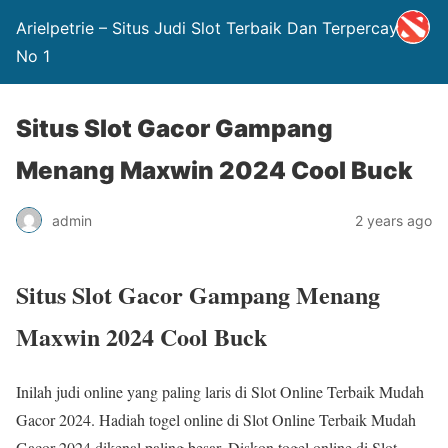
Arielpetrie – Situs Judi Slot Terbaik Dan Terpercaya
No 1
Situs Slot Gacor Gampang
Menang Maxwin 2024 Cool Buck
admin
2 years ago
Situs Slot Gacor Gampang Menang
Maxwin 2024 Cool Buck
Inilah judi online yang paling laris di Slot Online Terbaik Mudah
Gacor 2024. Hadiah togel online di Slot Online Terbaik Mudah
Gacor 2024 dikenal paling besar. Diskon togel online di Slot