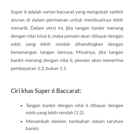
Super 6 adalah varian baccarat yang mengubah sedikit
aturan di dalam permainan untuk membuatnya lebih
menarik. Dalam versi ini, jika tangan bankir menang
dengan nilai total 6, maka pemain akan dibayar dengan
odds yang lebih rendah dibandingkan dengan
kemenangan tangan lainnya. Misalnya, jika tangan
bankir menang dengan nilai 6, pemain akan menerima
pembayaran 1:2, bukan 1:1.
Ciri khas Super 6 Baccarat:
Tangan bankir dengan nilai 6 dibayar dengan
odds yang lebih rendah (1:2).
Menambah elemen tambahan dalam taruhan
bankir.