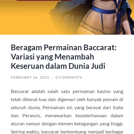
Beragam Permainan Baccarat:
Variasi yang Menambah
Keseruan dalam Dunia Judi
FEBRUARY 26, 2025
/
0 COMMENTS
Baccarat adalah salah satu permainan kasino yang
telah dikenal luas dan digemari oleh banyak pemain di
seluruh dunia. Permainan ini, yang berasal dari Italia
dan Perancis, menawarkan kesederhanaan dalam
aturan namun dengan elemen ketegangan yang tinggi.
Seiring waktu, baccarat berkembang menjadi berbagai