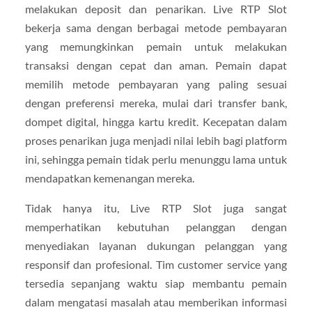
melakukan deposit dan penarikan. Live RTP Slot
bekerja sama dengan berbagai metode pembayaran
yang memungkinkan pemain untuk melakukan
transaksi dengan cepat dan aman. Pemain dapat
memilih metode pembayaran yang paling sesuai
dengan preferensi mereka, mulai dari transfer bank,
dompet digital, hingga kartu kredit. Kecepatan dalam
proses penarikan juga menjadi nilai lebih bagi platform
ini, sehingga pemain tidak perlu menunggu lama untuk
mendapatkan kemenangan mereka.
Tidak hanya itu, Live RTP Slot juga sangat
memperhatikan kebutuhan pelanggan dengan
menyediakan layanan dukungan pelanggan yang
responsif dan profesional. Tim customer service yang
tersedia sepanjang waktu siap membantu pemain
dalam mengatasi masalah atau memberikan informasi