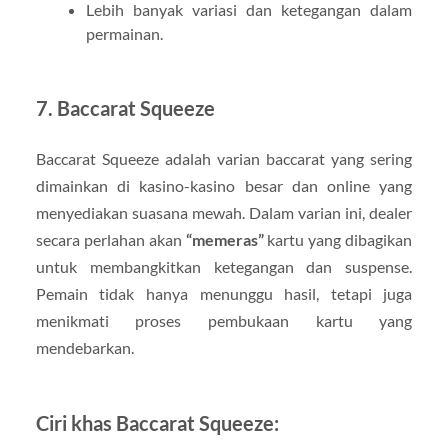
Lebih banyak variasi dan ketegangan dalam
permainan.
7. Baccarat Squeeze
Baccarat Squeeze adalah varian baccarat yang sering
dimainkan di kasino-kasino besar dan online yang
menyediakan suasana mewah. Dalam varian ini, dealer
secara perlahan akan
“memeras”
kartu yang dibagikan
untuk membangkitkan ketegangan dan suspense.
Pemain tidak hanya menunggu hasil, tetapi juga
menikmati proses pembukaan kartu yang
mendebarkan.
Ciri khas Baccarat Squeeze: