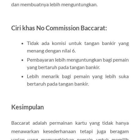
dan membuatnya lebih menguntungkan.
Ciri khas No Commission Baccarat:
Tidak ada komisi untuk tangan bankir yang
menang dengan nilai 6.
Pembayaran lebih menguntungkan bagi pemain
yang bertaruh pada tangan bankir.
Lebih menarik bagi pemain yang lebih suka
bertaruh pada tangan bankir.
Kesimpulan
Baccarat adalah permainan kartu yang tidak hanya
menawarkan kesederhanaan tetapi juga beragam
varian yang memungkinkan pemain untuk memilih