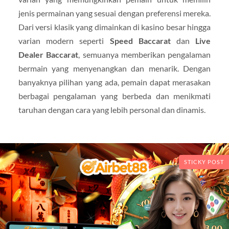
jenis permainan yang sesuai dengan preferensi mereka.
Dari versi klasik yang dimainkan di kasino besar hingga
varian modern seperti
Speed Baccarat
dan
Live
Dealer Baccarat
, semuanya memberikan pengalaman
bermain yang menyenangkan dan menarik. Dengan
banyaknya pilihan yang ada, pemain dapat merasakan
berbagai pengalaman yang berbeda dan menikmati
taruhan dengan cara yang lebih personal dan dinamis.
STICKY POST