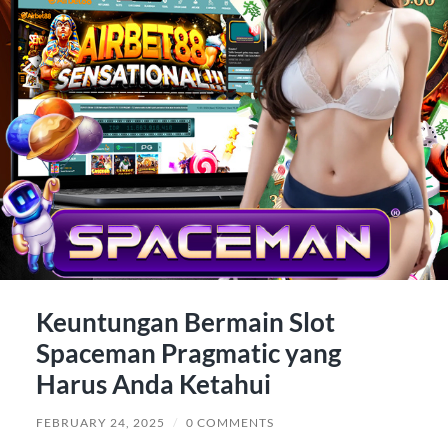
Keuntungan Bermain Slot
Spaceman Pragmatic yang
Harus Anda Ketahui
FEBRUARY 24, 2025
/
0 COMMENTS