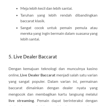
Meja lebih kecil dan lebih santai.
Taruhan yang lebih rendah dibandingkan
baccarat klasik.
Sangat cocok untuk pemain pemula atau
mereka yang ingin bermain dalam suasana yang
lebih santai.
5. Live Dealer Baccarat
Dengan kemajuan teknologi dan munculnya kasino
online,
Live Dealer Baccarat
menjadi salah satu varian
yang sangat populer. Dalam varian ini, permainan
baccarat dimainkan dengan dealer nyata yang
mengocok dan membagikan kartu langsung melalui
live streaming
. Pemain dapat berinteraksi dengan