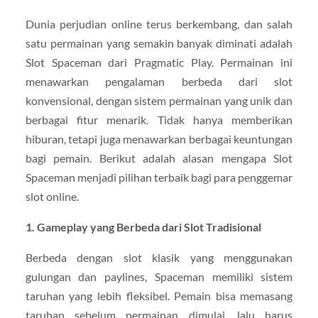
Dunia perjudian online terus berkembang, dan salah
satu permainan yang semakin banyak diminati adalah
Slot Spaceman dari Pragmatic Play. Permainan ini
menawarkan pengalaman berbeda dari slot
konvensional, dengan sistem permainan yang unik dan
berbagai fitur menarik. Tidak hanya memberikan
hiburan, tetapi juga menawarkan berbagai keuntungan
bagi pemain. Berikut adalah alasan mengapa Slot
Spaceman menjadi pilihan terbaik bagi para penggemar
slot online.
1. Gameplay yang Berbeda dari Slot Tradisional
Berbeda dengan slot klasik yang menggunakan
gulungan dan paylines, Spaceman memiliki sistem
taruhan yang lebih fleksibel. Pemain bisa memasang
taruhan sebelum permainan dimulai, lalu harus