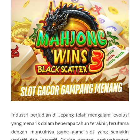
Industri perjudian di Jepang telah mengalami evolusi
yang menarik dalam beberapa tahun terakhir, terutama
dengan munculnya game game slot yang semakin
variatif dan inovatif. Seiring dengan perkembangan