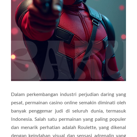
Dalam perkembangan industri perjudian daring yang
pesat, permainan casino online semakin diminati oleh
banyak penggemar judi di seluruh dunia, termasuk
Indonesia. Salah satu permainan yang paling populer
dan menarik perhatian adalah Roulette, yang dikenal
dengan keindahan visual dan sensasi adrenalin yang