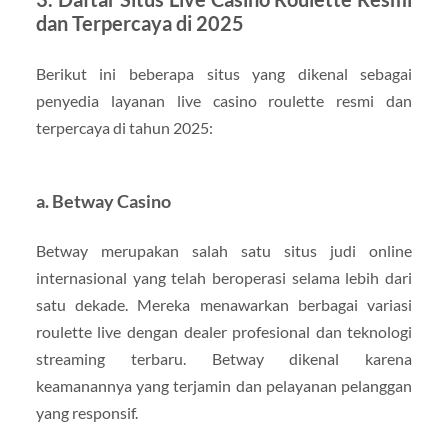
dan Terpercaya di 2025
Berikut ini beberapa situs yang dikenal sebagai
penyedia layanan live casino roulette resmi dan
terpercaya di tahun 2025:
a.
Betway Casino
Betway merupakan salah satu situs judi online
internasional yang telah beroperasi selama lebih dari
satu dekade. Mereka menawarkan berbagai variasi
roulette live dengan dealer profesional dan teknologi
streaming terbaru. Betway dikenal karena
keamanannya yang terjamin dan pelayanan pelanggan
yang responsif.