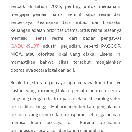
terbaik di tahun 2025, penting untuk memahami
mengapa pemain harus memilih situs resmi dan
terpercaya. Keamanan data pribadi dan transaksi
keuangan adalah prioritas utama. Situs resmi biasanya
memiliki lisensi resmi dari badan pengawas
GADUNSLOT
industri perjudian, seperti PAGCOR,
MGA, atau otoritas lokal yang diakui. Lisensi ini
memastikan bahwa situs tersebut menjalankan
operasinya secara legal dan adil.
Selain itu, situs terpercaya juga menawarkan fitur live
casino yang memungkinkan pemain bermain secara
langsung dengan dealer nyata melalui streaming video
berkualitas tinggi. Hal ini memberikan pengalaman
bermain yang otentik dan transparan, sehingga pemain
merasa lebih percaya diri karena permainan
berlangsung secara adil dan tanpa manipulasi.