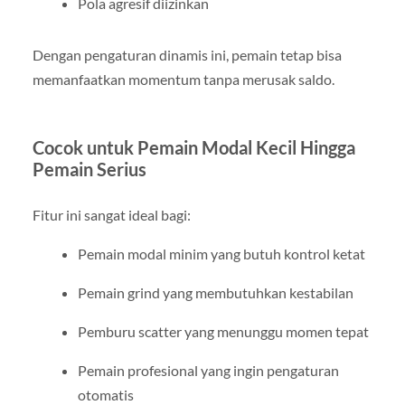
Pola agresif diizinkan
Dengan pengaturan dinamis ini, pemain tetap bisa
memanfaatkan momentum tanpa merusak saldo.
Cocok untuk Pemain Modal Kecil Hingga
Pemain Serius
Fitur ini sangat ideal bagi:
Pemain modal minim yang butuh kontrol ketat
Pemain grind yang membutuhkan kestabilan
Pemburu scatter yang menunggu momen tepat
Pemain profesional yang ingin pengaturan
otomatis