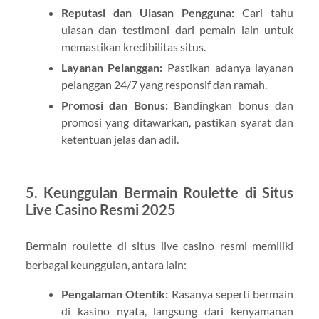
Reputasi dan Ulasan Pengguna:
Cari tahu
ulasan dan testimoni dari pemain lain untuk
memastikan kredibilitas situs.
Layanan Pelanggan:
Pastikan adanya layanan
pelanggan 24/7 yang responsif dan ramah.
Promosi dan Bonus:
Bandingkan bonus dan
promosi yang ditawarkan, pastikan syarat dan
ketentuan jelas dan adil.
5. Keunggulan Bermain Roulette di Situs
Live Casino Resmi 2025
Bermain roulette di situs live casino resmi memiliki
berbagai keunggulan, antara lain:
Pengalaman Otentik:
Rasanya seperti bermain
di kasino nyata, langsung dari kenyamanan