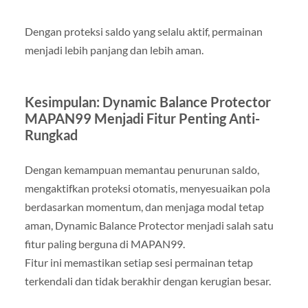
Dengan proteksi saldo yang selalu aktif, permainan
menjadi lebih panjang dan lebih aman.
Kesimpulan: Dynamic Balance Protector
MAPAN99 Menjadi Fitur Penting Anti-
Rungkad
Dengan kemampuan memantau penurunan saldo,
mengaktifkan proteksi otomatis, menyesuaikan pola
berdasarkan momentum, dan menjaga modal tetap
aman, Dynamic Balance Protector menjadi salah satu
fitur paling berguna di MAPAN99.
Fitur ini memastikan setiap sesi permainan tetap
terkendali dan tidak berakhir dengan kerugian besar.