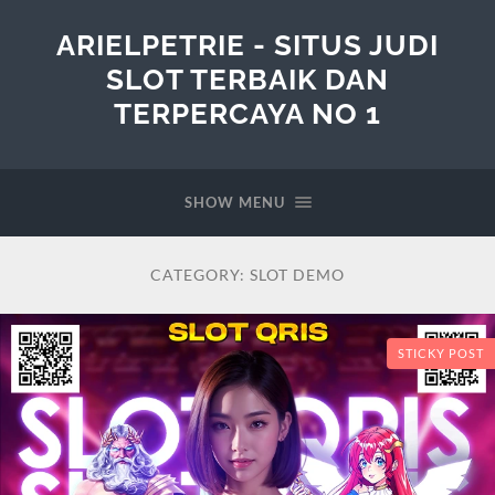
ARIELPETRIE - SITUS JUDI
SLOT TERBAIK DAN
TERPERCAYA NO 1
SHOW MENU
CATEGORY:
SLOT DEMO
STICKY POST