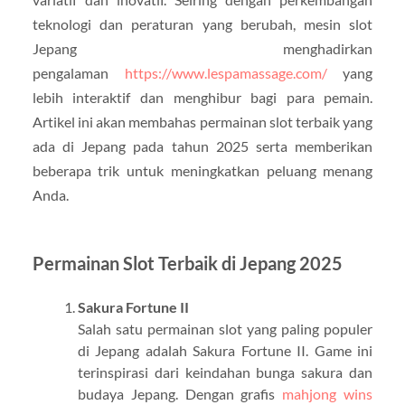
teknologi dan peraturan yang berubah, mesin slot
Jepang menghadirkan
pengalaman
https://www.lespamassage.com/
yang
lebih interaktif dan menghibur bagi para pemain.
Artikel ini akan membahas permainan slot terbaik yang
ada di Jepang pada tahun 2025 serta memberikan
beberapa trik untuk meningkatkan peluang menang
Anda.
Permainan Slot Terbaik di Jepang 2025
Sakura Fortune II
Salah satu permainan slot yang paling populer
di Jepang adalah Sakura Fortune II. Game ini
terinspirasi dari keindahan bunga sakura dan
budaya Jepang. Dengan grafis
mahjong wins