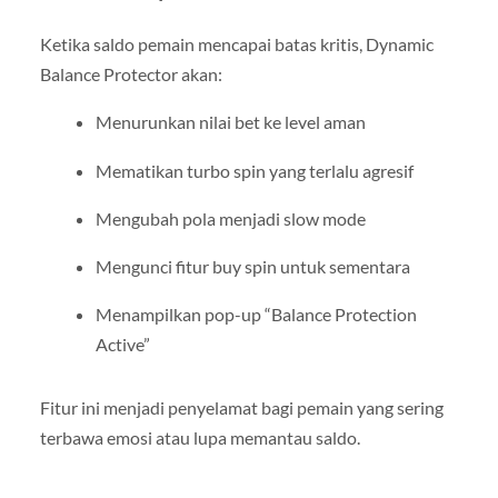
Ketika saldo pemain mencapai batas kritis, Dynamic
Balance Protector akan:
Menurunkan nilai bet ke level aman
Mematikan turbo spin yang terlalu agresif
Mengubah pola menjadi slow mode
Mengunci fitur buy spin untuk sementara
Menampilkan pop-up “Balance Protection
Active”
Fitur ini menjadi penyelamat bagi pemain yang sering
terbawa emosi atau lupa memantau saldo.