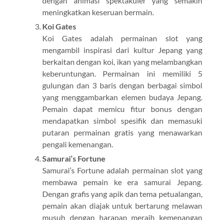
dengan animasi spektakuler yang semakin
meningkatkan keseruan bermain.
Koi Gates
Koi Gates adalah permainan slot yang
mengambil inspirasi dari kultur Jepang yang
berkaitan dengan koi, ikan yang melambangkan
keberuntungan. Permainan ini memiliki 5
gulungan dan 3 baris dengan berbagai simbol
yang menggambarkan elemen budaya Jepang.
Pemain dapat memicu fitur bonus dengan
mendapatkan simbol spesifik dan memasuki
putaran permainan gratis yang menawarkan
pengali kemenangan.
Samurai’s Fortune
Samurai’s Fortune adalah permainan slot yang
membawa pemain ke era samurai Jepang.
Dengan grafis yang apik dan tema petualangan,
pemain akan diajak untuk bertarung melawan
musuh dengan harapan meraih kemenangan