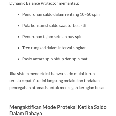
Dynamic Balance Protector memantau:
Penurunan saldo dalam rentang 10–50 spin
Pola konsumsi saldo saat turbo aktif
Penurunan tajam setelah buy spin
Tren rungkad dalam interval singkat
Rasio antara spin hidup dan spin mati
Jika sistem mendeteksi bahwa saldo mulai turun
terlalu cepat, fitur ini langsung melakukan tindakan
pencegahan otomatis untuk mencegah kerugian besar.
Mengaktifkan Mode Proteksi Ketika Saldo
Dalam Bahaya