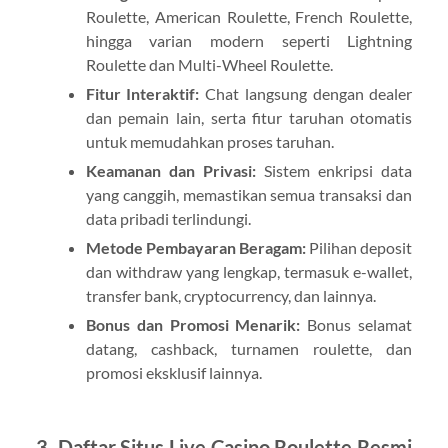
Roulette, American Roulette, French Roulette,
hingga varian modern seperti Lightning
Roulette dan Multi-Wheel Roulette.
Fitur Interaktif:
Chat langsung dengan dealer
dan pemain lain, serta fitur taruhan otomatis
untuk memudahkan proses taruhan.
Keamanan dan Privasi:
Sistem enkripsi data
yang canggih, memastikan semua transaksi dan
data pribadi terlindungi.
Metode Pembayaran Beragam:
Pilihan deposit
dan withdraw yang lengkap, termasuk e-wallet,
transfer bank, cryptocurrency, dan lainnya.
Bonus dan Promosi Menarik:
Bonus selamat
datang, cashback, turnamen roulette, dan
promosi eksklusif lainnya.
3. Daftar Situs Live Casino Roulette Resmi