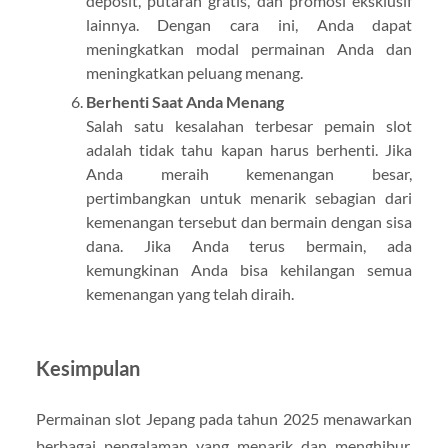
deposit, putaran gratis, dan promosi eksklusif
lainnya. Dengan cara ini, Anda dapat
meningkatkan modal permainan Anda dan
meningkatkan peluang menang.
Berhenti Saat Anda Menang
Salah satu kesalahan terbesar pemain slot
adalah tidak tahu kapan harus berhenti. Jika
Anda meraih kemenangan besar,
pertimbangkan untuk menarik sebagian dari
kemenangan tersebut dan bermain dengan sisa
dana. Jika Anda terus bermain, ada
kemungkinan Anda bisa kehilangan semua
kemenangan yang telah diraih.
Kesimpulan
Permainan slot Jepang pada tahun 2025 menawarkan
berbagai pengalaman yang menarik dan menghibur.