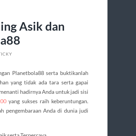
ling Asik dan
la88
TICKY
ngan Planetbola88 serta buktikanlah
an yang tidak ada tara serta gapai
menanti hadirnya Anda untuk jadi sisi
200
yang sukses raih keberuntungan.
lah pengembaraan Anda di dunia judi
ik serta Terpercaya