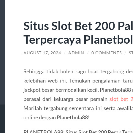
Situs Slot Bet 200 Pa
Terpercaya Planetbo
AUGUST 17, 2024
/
ADMIN
/
0 COMMENTS
/
S
Sehingga tidak boleh ragu buat tergabung de
kelebihan web ini. Temukan pengalaman taruh
jackpot besar bermodalkan kecil. Planetbola88 
berasal dari keluarga besar pemain
slot bet 
Marilah tergabung sementara ini serta awali
online dengan Planetbola88!
PLANETBOLA88: Situs Slot Bet 200 Perak Terba