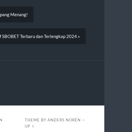
ampang Menang!
if SBOBET Terbaru dan Terlengkap 2024 »
AN
THEME BY
ANDERS NORÉN
—
UP ↑