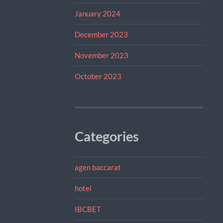
January 2024
December 2023
November 2023
October 2023
Categories
agen baccarat
hotel
IBCBET