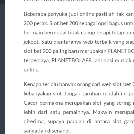
Beberapa penyuka judi online pastilah tak ka
200 perak. Slot bet 200 sebagai opsi bagus unt
bermain bermodal tidak cukup tetapi tetap pu
jekpot. Satu diantaranya web terbaik yang sia
slot bet 200 paling baru merupakan PLANETBO
terpercaya, PLANETBOLA88 jadi opsi mutlak u
online.
Kenapa terlalu banyak orang cari web slot bet
kebanyakan slot dengan taruhan rendah ini pu
Gacor bermakna merupakan slot yang sering
lebih dari satu pemainnya. Maxwin merupak
diterima, supaya paduan di antara slot ga
sangatlah disenangi.