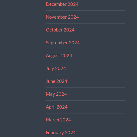
December 2024
November 2024
October 2024
September 2024
August 2024
July 2024
June 2024
May 2024
April 2024
March 2024
February 2024