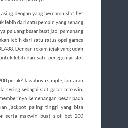
n asing dengan yang bernama slot bet
uk lebih dari satu pemain yang senang
nya peluang besar buat jadi pemenang
pkan lebih dari satu ratus opsi games
LA88. Dengan rekam jejak yang udah
ntuk lebih dari satu penggemar slot
 200 perak? Jawabnya simple, lantaran
la sering sebagai slot gacor maxwin.
 memberinya kemenangan besar pada
an jackpot paling tinggi yang bisa
cor serta maxwin buat slot bet 200