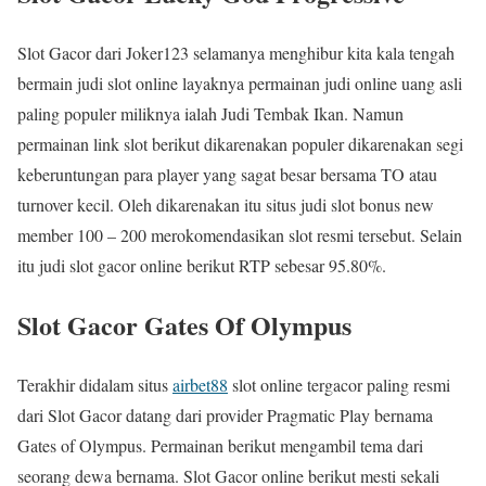
Slot Gacor dari Joker123 selamanya menghibur kita kala tengah
bermain judi slot online layaknya permainan judi online uang asli
paling populer miliknya ialah Judi Tembak Ikan. Namun
permainan link slot berikut dikarenakan populer dikarenakan segi
keberuntungan para player yang sagat besar bersama TO atau
turnover kecil. Oleh dikarenakan itu situs judi slot bonus new
member 100 – 200 merokomendasikan slot resmi tersebut. Selain
itu judi slot gacor online berikut RTP sebesar 95.80%.
Slot Gacor Gates Of Olympus
Terakhir didalam situs
airbet88
slot online tergacor paling resmi
dari Slot Gacor datang dari provider Pragmatic Play bernama
Gates of Olympus. Permainan berikut mengambil tema dari
seorang dewa bernama. Slot Gacor online berikut mesti sekali