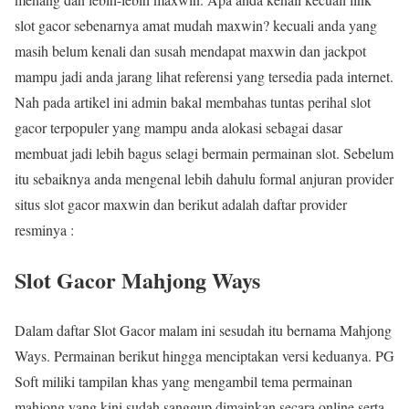
slot gacor sebenarnya amat mudah maxwin? kecuali anda yang
masih belum kenali dan susah mendapat maxwin dan jackpot
mampu jadi anda jarang lihat referensi yang tersedia pada internet.
Nah pada artikel ini admin bakal membahas tuntas perihal slot
gacor terpopuler yang mampu anda alokasi sebagai dasar
membuat jadi lebih bagus selagi bermain permainan slot. Sebelum
itu sebaiknya anda mengenal lebih dahulu formal anjuran provider
situs slot gacor maxwin dan berikut adalah daftar provider
resminya :
Slot Gacor Mahjong Ways
Dalam daftar Slot Gacor malam ini sesudah itu bernama Mahjong
Ways. Permainan berikut hingga menciptakan versi keduanya. PG
Soft miliki tampilan khas yang mengambil tema permainan
mahjong yang kini sudah sanggup dimainkan secara online serta