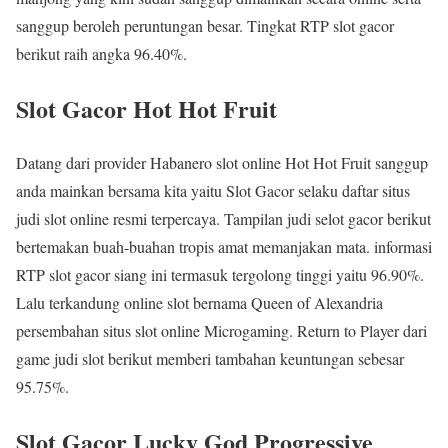
sanggup beroleh peruntungan besar. Tingkat RTP slot gacor
berikut raih angka 96.40%.
Slot Gacor Hot Hot Fruit
Datang dari provider Habanero slot online Hot Hot Fruit sanggup
anda mainkan bersama kita yaitu Slot Gacor selaku daftar situs
judi slot online resmi terpercaya. Tampilan judi selot gacor berikut
bertemakan buah-buahan tropis amat memanjakan mata. informasi
RTP slot gacor siang ini termasuk tergolong tinggi yaitu 96.90%.
Lalu terkandung online slot bernama Queen of Alexandria
persembahan situs slot online Microgaming. Return to Player dari
game judi slot berikut memberi tambahan keuntungan sebesar
95.75%.
Slot Gacor Lucky God Progressive