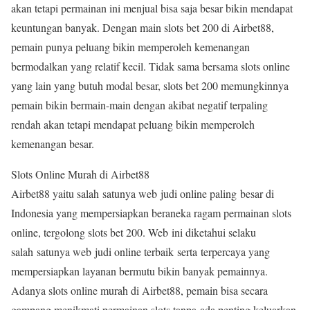
akan tetapi permainan ini menjual bisa saja besar bikin mendapat
keuntungan banyak. Dengan main slots bet 200 di Airbet88,
pemain punya peluang bikin memperoleh kemenangan
bermodalkan yang relatif kecil. Tidak sama bersama slots online
yang lain yang butuh modal besar, slots bet 200 memungkinnya
pemain bikin bermain-main dengan akibat negatif terpaling
rendah akan tetapi mendapat peluang bikin memperoleh
kemenangan besar.
Slots Online Murah di Airbet88
Airbet88 yaitu salah satunya web judi online paling besar di
Indonesia yang mempersiapkan beraneka ragam permainan slots
online, tergolong slots bet 200. Web ini diketahui selaku
salah satunya web judi online terbaik serta terpercaya yang
mempersiapkan layanan bermutu bikin banyak pemainnya.
Adanya slots online murah di Airbet88, pemain bisa secara
gampang menikmati permainan slots tanpa ada penting keluarkan