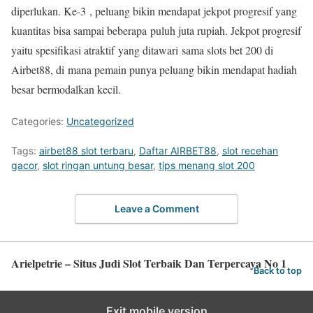
diperlukan. Ke-3 , peluang bikin mendapat jekpot progresif yang
kuantitas bisa sampai beberapa puluh juta rupiah. Jekpot progresif
yaitu spesifikasi atraktif yang ditawari sama slots bet 200 di
Airbet88, di mana pemain punya peluang bikin mendapat hadiah
besar bermodalkan kecil.
Categories:
Uncategorized
Tags:
airbet88 slot terbaru
,
Daftar AIRBET88
,
slot recehan
gacor
,
slot ringan untung besar
,
tips menang slot 200
Leave a Comment
Arielpetrie – Situs Judi Slot Terbaik Dan Terpercaya No 1
Back to top
Exit mobile version