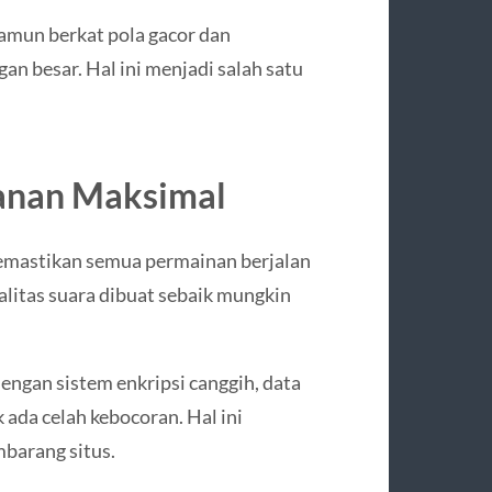
namun berkat pola gacor dan
n besar. Hal ini menjadi salah satu
anan Maksimal
emastikan semua permainan berjalan
ualitas suara dibuat sebaik mungkin
engan sistem enkripsi canggih, data
 ada celah kebocoran. Hal ini
barang situs.