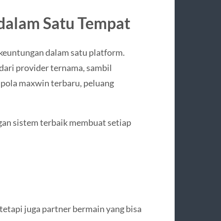
dalam Satu Tempat
keuntungan dalam satu platform.
dari provider ternama, sambil
pola maxwin terbaru, peluang
an sistem terbaik membuat setiap
 tetapi juga partner bermain yang bisa