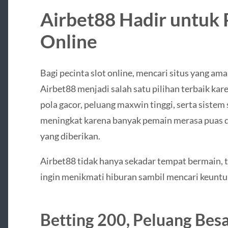
Airbet88 Hadir untuk 
Online
Bagi pecinta slot online, mencari situs yang am
Airbet88 menjadi salah satu pilihan terbaik k
pola gacor, peluang maxwin tinggi, serta sistem
meningkat karena banyak pemain merasa puas d
yang diberikan.
Airbet88 tidak hanya sekadar tempat bermain, 
ingin menikmati hiburan sambil mencari keuntu
Betting 200, Peluang Bes