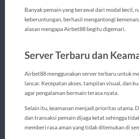
Banyak pemain yang berawal dari modal kecil, 
keberuntungan, berhasil mengantongi kemenanga
alasan mengapa Airbet88 begitu digemari.
Server Terbaru dan Keam
Airbet88 menggunakan server terbaru untuk m
lancar. Kecepatan akses, tampilan visual, dan k
agar pengalaman bermain terasa nyata.
Selain itu, keamanan menjadi prioritas utama. D
dan transaksi pemain dijaga ketat sehingga tidak
memberi rasa aman yang tidak ditemukan di sem