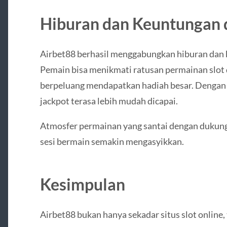
Hiburan dan Keuntungan 
Airbet88 berhasil menggabungkan hiburan dan 
Pemain bisa menikmati ratusan permainan slot 
berpeluang mendapatkan hadiah besar. Dengan 
jackpot terasa lebih mudah dicapai.
Atmosfer permainan yang santai dengan dukung
sesi bermain semakin mengasyikkan.
Kesimpulan
Airbet88 bukan hanya sekadar situs slot online,