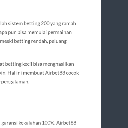
lah sistem betting 200 yang ramah
iapa pun bisa memulai permainan
 meski betting rendah, peluang
t betting kecil bisa menghasilkan
in. Hal ini membuat Airbet88 cocok
rpengalaman.
n garansi kekalahan 100%. Airbet88