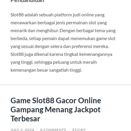
Slot88 adalah sebuah platform judi online yang
menawarkan berbagai jenis permainan slot yang
menarik dan menghibur. Dengan berbagai tema yang
berbeda, setiap pemain dapat menemukan game slot
yang sesuai dengan selera dan preferensi mereka.
Slot88 juga dikenal karena tingkat kemenangannya
yang tinggi, sehingga peluang untuk meraih
kemenangan besar sangatlah tinggi.
Game Slot88 Gacor Online
Gampang Menang Jackpot
Terbesar
JULY 2, 2024
/
0 COMMENTS
/
STICKY