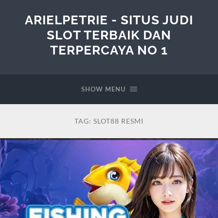
ARIELPETRIE - SITUS JUDI
SLOT TERBAIK DAN
TERPERCAYA NO 1
SHOW MENU
TAG:
SLOT88 RESMI