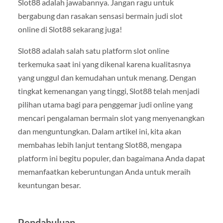
Slot88 adalah jawabannya. Jangan ragu untuk
bergabung dan rasakan sensasi bermain judi slot
online di Slot88 sekarang juga!
Slot88 adalah salah satu platform slot online
terkemuka saat ini yang dikenal karena kualitasnya
yang unggul dan kemudahan untuk menang. Dengan
tingkat kemenangan yang tinggi, Slot88 telah menjadi
pilihan utama bagi para penggemar judi online yang
mencari pengalaman bermain slot yang menyenangkan
dan menguntungkan. Dalam artikel ini, kita akan
membahas lebih lanjut tentang Slot88, mengapa
platform ini begitu populer, dan bagaimana Anda dapat
memanfaatkan keberuntungan Anda untuk meraih
keuntungan besar.
Pendahuluan