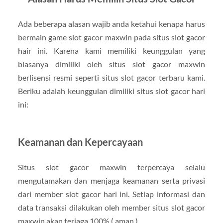
Ada beberapa alasan wajib anda ketahui kenapa harus
bermain game slot gacor maxwin pada situs slot gacor
hair ini. Karena kami memiliki keunggulan yang
biasanya dimiliki oleh situs slot gacor maxwin
berlisensi resmi seperti situs slot gacor terbaru kami.
Beriku adalah keunggulan dimiliki situs slot gacor hari
ini:
Keamanan dan Kepercayaan
Situs slot gacor maxwin terpercaya selalu
mengutamakan dan menjaga keamanan serta privasi
dari member slot gacor hari ini. Setiap informasi dan
data transaksi dilakukan oleh member situs slot gacor
maxwin akan terjaga 100% ( aman ).