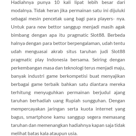
Hadiahnya punya 10 kali lipat lebih besar dari
modalnya. Tidak heran jika permainan satu ini dijuluki
sebagai mesin pencetak uang bagi para players- nya.
Untuk para new bettor sanggup menjadi masih agak
bimbang dengan apa itu pragmatic Slot88. Berbeda
halnya dengan para bettor berpengalaman, udah tentu
udah menguasai akrab situs taruhan judi Slot88
pragmatic play Indonesia bersama. Seiring dengan
perkembangan masa dan teknologi terus menjadi maju,
banyak industri game berkompetisi buat menyajikan
berbagai game terbaik bahkan satu diantara mereka
terhitung menyuguhkan permainan berjudul ajang
taruhan berhadiah uang Rupiah sungguhan. Dengan
mempercayakan jaringan serta kuota internet yang
bagus, smartphone kamu sanggup segera memasang
taruhan dan memenangkan hadiahnya kapan saja tidak
melihat batas kala ataupun usia.