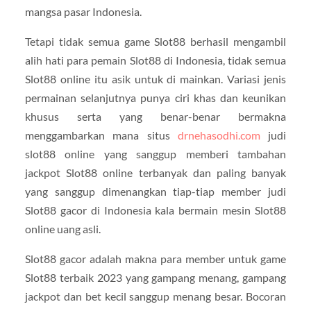
mangsa pasar Indonesia.
Tetapi tidak semua game Slot88 berhasil mengambil
alih hati para pemain Slot88 di Indonesia, tidak semua
Slot88 online itu asik untuk di mainkan. Variasi jenis
permainan selanjutnya punya ciri khas dan keunikan
khusus serta yang benar-benar bermakna
menggambarkan mana situs
drnehasodhi.com
judi
slot88 online yang sanggup memberi tambahan
jackpot Slot88 online terbanyak dan paling banyak
yang sanggup dimenangkan tiap-tiap member judi
Slot88 gacor di Indonesia kala bermain mesin Slot88
online uang asli.
Slot88 gacor adalah makna para member untuk game
Slot88 terbaik 2023 yang gampang menang, gampang
jackpot dan bet kecil sanggup menang besar. Bocoran