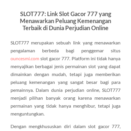
SLOT777: Link Slot Gacor 777 yang
Menawarkan Peluang Kemenangan
Terbaik di Dunia Perjudian Online
SLOT777 merupakan sebuah link yang menawarkan
pengalaman berbeda bagi penggemar situs
ouncesmi.com
slot gacor 777. Platform ini tidak hanya
menyajikan berbagai jenis permainan slot yang dapat
dimainkan dengan mudah, tetapi juga memberikan
peluang kemenangan yang sangat besar bagi para
pemainnya. Dalam dunia perjudian online, SLOT777
menjadi pilihan banyak orang karena menawarkan
permainan yang tidak hanya menghibur, tetapi juga
menguntungkan.
Dengan mengkhususkan diri dalam slot gacor 777,