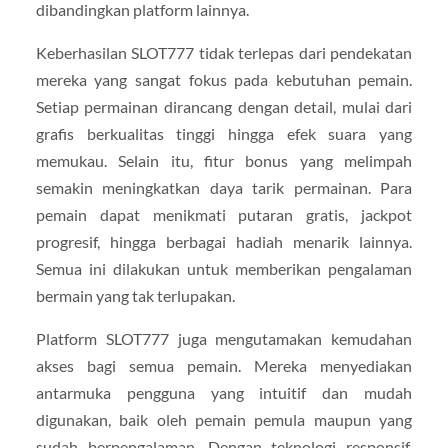
dibandingkan platform lainnya.
Keberhasilan SLOT777 tidak terlepas dari pendekatan
mereka yang sangat fokus pada kebutuhan pemain.
Setiap permainan dirancang dengan detail, mulai dari
grafis berkualitas tinggi hingga efek suara yang
memukau. Selain itu, fitur bonus yang melimpah
semakin meningkatkan daya tarik permainan. Para
pemain dapat menikmati putaran gratis, jackpot
progresif, hingga berbagai hadiah menarik lainnya.
Semua ini dilakukan untuk memberikan pengalaman
bermain yang tak terlupakan.
Platform SLOT777 juga mengutamakan kemudahan
akses bagi semua pemain. Mereka menyediakan
antarmuka pengguna yang intuitif dan mudah
digunakan, baik oleh pemain pemula maupun yang
sudah berpengalaman. Dengan teknologi responsif,