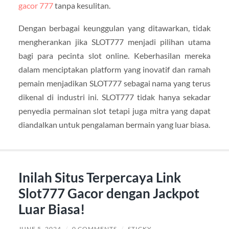
gacor 777
tanpa kesulitan.
Dengan berbagai keunggulan yang ditawarkan, tidak
mengherankan jika SLOT777 menjadi pilihan utama
bagi para pecinta slot online. Keberhasilan mereka
dalam menciptakan platform yang inovatif dan ramah
pemain menjadikan SLOT777 sebagai nama yang terus
dikenal di industri ini. SLOT777 tidak hanya sekadar
penyedia permainan slot tetapi juga mitra yang dapat
diandalkan untuk pengalaman bermain yang luar biasa.
Inilah Situs Terpercaya Link
Slot777 Gacor dengan Jackpot
Luar Biasa!
JUNE 5, 2024
/
0 COMMENTS
/
STICKY