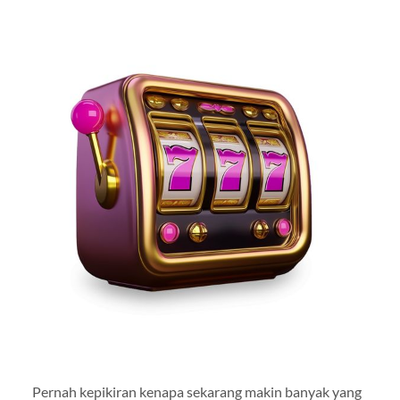
Pernah kepikiran kenapa sekarang makin banyak yang