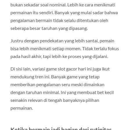
bukan sekadar soal nominal. Lebih ke cara menikmati
permainan itu sendiri. Banyak yang mulai sadar bahwa
pengalaman bermain tidak selalu ditentukan oleh
seberapa besar taruhan yang dipasang.
Justru dengan pendekatan yang lebih santai, pemain
bisa lebih menikmati setiap momen. Tidak terlalu fokus
pada hasil akhir, tapi lebih ke proses yang dijalani.
Di sisi lain, variasi game slot gacor hari ini juga ikut
mendukung tren ini. Banyak game yang tetap
memberikan pengalaman seru meski dimainkan
dengan taruhan minimal. Ini yang membuat bet kecil
semakin relevan di tengah banyaknya pilihan
permainan.
Ketika bermain jadi bagian dari rutinitas