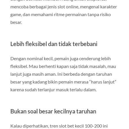
mencoba berbagai jenis slot online, mengenal karakter
game, dan memahami ritme permainan tanpa risiko
besar.
Lebih fleksibel dan tidak terbebani
Dengan nominal kecil, pemain juga cenderung lebih
fleksibel. Mau berhenti kapan saja tidak masalah, mau
lanjut juga masih aman. Ini berbeda dengan taruhan
besar yang kadang bikin pemain merasa “harus lanjut”
karena sudah terlanjur masuk terlalu dalam.
Bukan soal besar kecilnya taruhan
Kalau diperhatikan, tren slot bet kecil 100-200 ini