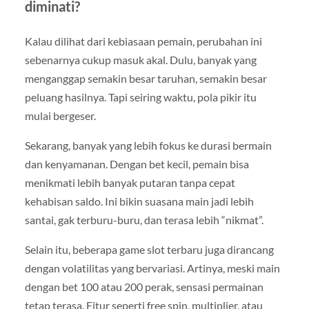
diminati?
Kalau dilihat dari kebiasaan pemain, perubahan ini
sebenarnya cukup masuk akal. Dulu, banyak yang
menganggap semakin besar taruhan, semakin besar
peluang hasilnya. Tapi seiring waktu, pola pikir itu
mulai bergeser.
Sekarang, banyak yang lebih fokus ke durasi bermain
dan kenyamanan. Dengan bet kecil, pemain bisa
menikmati lebih banyak putaran tanpa cepat
kehabisan saldo. Ini bikin suasana main jadi lebih
santai, gak terburu-buru, dan terasa lebih “nikmat”.
Selain itu, beberapa game slot terbaru juga dirancang
dengan volatilitas yang bervariasi. Artinya, meski main
dengan bet 100 atau 200 perak, sensasi permainan
tetap terasa. Fitur seperti free spin, multiplier, atau