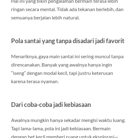
Hal ini yang bikin pengalaman bermain terasa lebih
ringan secara mental. Tidak ada tekanan berlebih, dan
semuanya berjalan lebih natural.
Pola santai yang tanpa disadari jadi favorit
Menariknya, gaya main santai ini sering muncul tanpa
direncanakan. Banyak yang awalnya hanya ingin
“iseng” dengan modal kecil, tapi justru keterusan
karena terasa nyaman.
Dari coba-coba jadi kebiasaan
Awalnya mungkin hanya sekadar mengisi waktu luang.
Tapi lama-lama, pola ini jadi kebiasaan. Bermain
dengan bet kecil memberi ruang untuk eksplorasi—