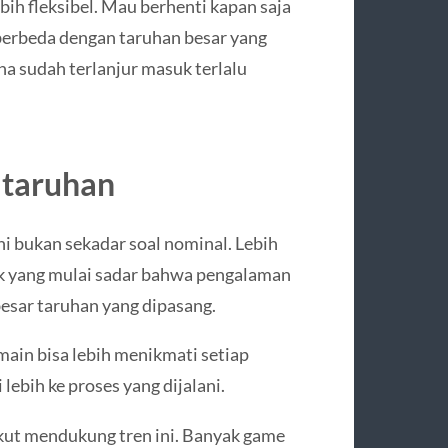
bih fleksibel. Mau berhenti kapan saja
 berbeda dengan taruhan besar yang
na sudah terlanjur masuk terlalu
 taruhan
ini bukan sekadar soal nominal. Lebih
ak yang mulai sadar bahwa pengalaman
besar taruhan yang dipasang.
main bisa lebih menikmati setiap
 lebih ke proses yang dijalani.
ga ikut mendukung tren ini. Banyak game