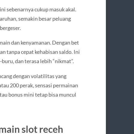
 ini sebenarnya cukup masuk akal.
aruhan, semakin besar peluang
 bergeser.
ermain dan kenyamanan. Dengan bet
an tanpa cepat kehabisan saldo. Ini
-buru, dan terasa lebih “nikmat”.
ncang dengan volatilitas yang
 atau 200 perak, sensasi permainan
, atau bonus mini tetap bisa muncul
 main slot receh