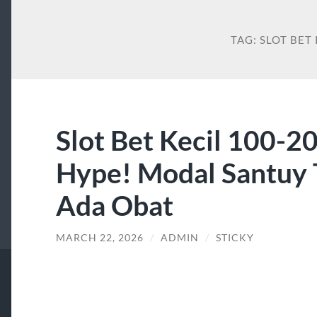
TAG:
SLOT BET 
Slot Bet Kecil 100-2
Hype! Modal Santuy 
Ada Obat
MARCH 22, 2026
/
ADMIN
/
STICKY