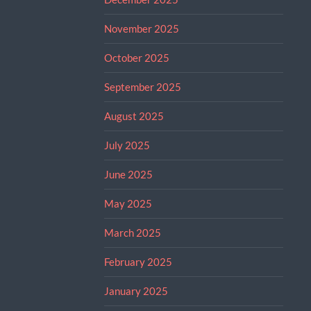
November 2025
October 2025
September 2025
August 2025
July 2025
June 2025
May 2025
March 2025
February 2025
January 2025