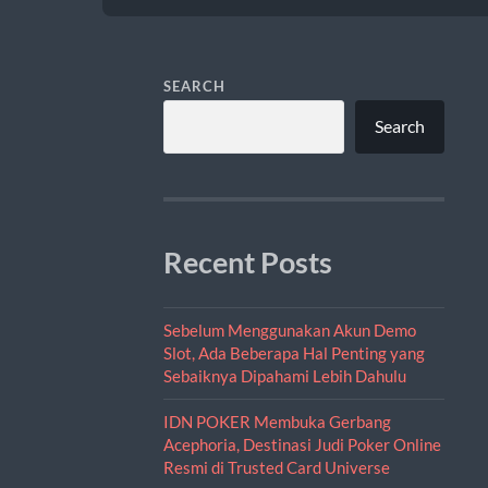
SEARCH
Search
Recent Posts
Sebelum Menggunakan Akun Demo
Slot, Ada Beberapa Hal Penting yang
Sebaiknya Dipahami Lebih Dahulu
IDN POKER Membuka Gerbang
Acephoria, Destinasi Judi Poker Online
Resmi di Trusted Card Universe