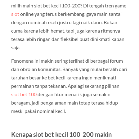
milih main slot bet kecil 100-200? Di tengah tren game
slot
online yang terus berkembang, gaya main santai
dengan nominal receh justru lagi naik daun. Bukan
cuma karena lebih hemat, tapi juga karena ritmenya
terasa lebih ringan dan fleksibel buat dinikmati kapan
saja.
Fenomena ini makin sering terlihat di berbagai forum
dan obrolan komunitas. Banyak yang mulai beralih dari
taruhan besar ke bet kecil karena ingin menikmati
permainan tanpa tekanan. Apalagi sekarang pilihan
slot bet 100
dengan fitur menarik juga semakin
beragam, jadi pengalaman main tetap terasa hidup
meski pakai nominal kecil.
Kenapa slot bet kecil 100-200 makin