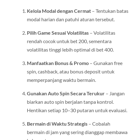
Kelola Modal dengan Cermat
– Tentukan batas
modal harian dan patuhi aturan tersebut.
Pilih Game Sesuai Volatilitas
– Volatilitas
rendah cocok untuk bet 200, sementara
volatilitas tinggi lebih optimal di bet 400.
Manfaatkan Bonus & Promo
– Gunakan free
spin, cashback, atau bonus deposit untuk
memperpanjang waktu bermain.
Gunakan Auto Spin Secara Terukur
– Jangan
biarkan auto spin berjalan tanpa kontrol.
Hentikan setiap 10–30 putaran untuk evaluasi.
Bermain di Waktu Strategis
– Cobalah
bermain di jam yang sering dianggap membawa