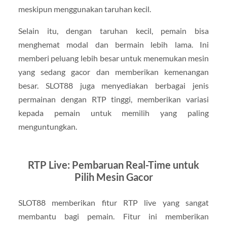
meskipun menggunakan taruhan kecil.
Selain itu, dengan taruhan kecil, pemain bisa
menghemat modal dan bermain lebih lama. Ini
memberi peluang lebih besar untuk menemukan mesin
yang sedang gacor dan memberikan kemenangan
besar. SLOT88 juga menyediakan berbagai jenis
permainan dengan RTP tinggi, memberikan variasi
kepada pemain untuk memilih yang paling
menguntungkan.
RTP Live: Pembaruan Real-Time untuk
Pilih Mesin Gacor
SLOT88 memberikan fitur RTP live yang sangat
membantu bagi pemain. Fitur ini memberikan