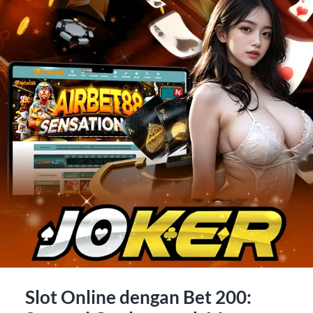
Slot Online dengan Bet 200: