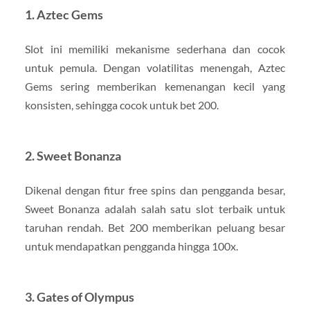
1. Aztec Gems
Slot ini memiliki mekanisme sederhana dan cocok
untuk pemula. Dengan volatilitas menengah, Aztec
Gems sering memberikan kemenangan kecil yang
konsisten, sehingga cocok untuk bet 200.
2. Sweet Bonanza
Dikenal dengan fitur free spins dan pengganda besar,
Sweet Bonanza adalah salah satu slot terbaik untuk
taruhan rendah. Bet 200 memberikan peluang besar
untuk mendapatkan pengganda hingga 100x.
3. Gates of Olympus