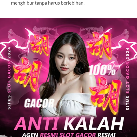
menghibur tanpa harus berlebihan.