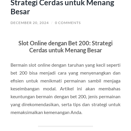
Strategi Cerdas untuk Menang
Besar
DECEMBER 20, 2024
/
0 COMMENTS
Slot Online dengan Bet 200: Strategi
Cerdas untuk Menang Besar
Bermain slot online dengan taruhan yang kecil seperti
bet 200 bisa menjadi cara yang menyenangkan dan
efisien untuk menikmati permainan sambil menjaga
keseimbangan modal. Artikel ini akan membahas
keuntungan bermain dengan bet 200, jenis permainan
yang direkomendasikan, serta tips dan strategi untuk
memaksimalkan kemenangan Anda.