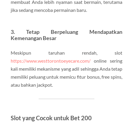
membuat Anda lebih nyaman saat bermain, terutama
jika sedang mencoba permainan baru.
3. Tetap Berpeluang Mendapatkan
Kemenangan Besar
Meskipun taruhan rendah, slot
https://www.westtorontoeyecare.com/
online sering
kali memiliki mekanisme yang adil sehingga Anda tetap
memiliki peluang untuk memicu fitur bonus, free spins,
atau bahkan jackpot.
Slot yang Cocok untuk Bet 200