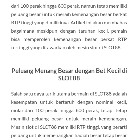
dari 100 perak hingga 800 perak, namun tetap memiliki
peluang besar untuk meraih kemenangan besar berkat
RTP tinggi yang dimilikinya. Artikel ini akan membahas
bagaimana meskipun dengan taruhan kecil, pemain
bisa memperoleh kemenangan besar berkat RTP
tertinggi yang ditawarkan oleh mesin slot di SLOT88.
Peluang Menang Besar dengan Bet Kecil di
SLOT88
Salah satu daya tarik utama bermain di SLOT88 adalah
kesempatan untuk bertaruh dengan nominal kecil,
mulai dari 100 perak hingga 800 perak, tetapi tetap
memiliki peluang besar untuk meraih kemenangan.
Mesin slot di SLOT88 memiliki RTP tinggi, yang berarti
peluang untuk memenangkan hadiah besar tetap besar