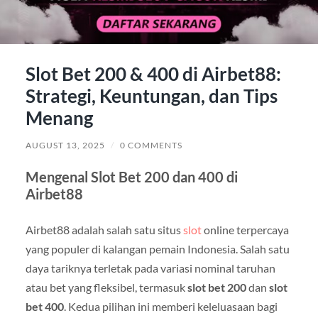
Slot Bet 200 & 400 di Airbet88:
Strategi, Keuntungan, dan Tips
Menang
AUGUST 13, 2025
/
0 COMMENTS
Mengenal Slot Bet 200 dan 400 di
Airbet88
Airbet88 adalah salah satu situs
slot
online terpercaya
yang populer di kalangan pemain Indonesia. Salah satu
daya tariknya terletak pada variasi nominal taruhan
atau bet yang fleksibel, termasuk
slot bet 200
dan
slot
bet 400
. Kedua pilihan ini memberi keleluasaan bagi