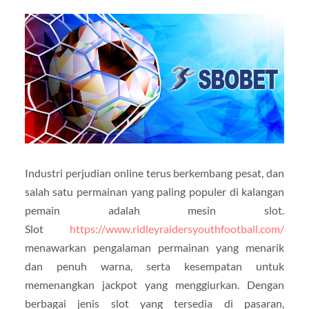
Industri perjudian online terus berkembang pesat, dan
salah satu permainan yang paling populer di kalangan
pemain adalah mesin slot.
Slot
https://www.ridleyraidersyouthfootball.com/
menawarkan pengalaman permainan yang menarik
dan penuh warna, serta kesempatan untuk
memenangkan jackpot yang menggiurkan. Dengan
berbagai jenis slot yang tersedia di pasaran,