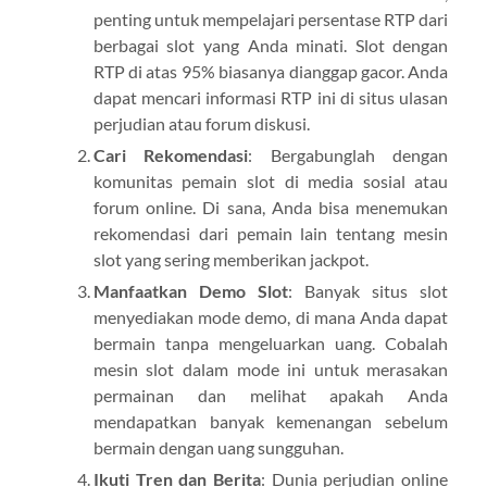
penting untuk mempelajari persentase RTP dari
berbagai slot yang Anda minati. Slot dengan
RTP di atas 95% biasanya dianggap gacor. Anda
dapat mencari informasi RTP ini di situs ulasan
perjudian atau forum diskusi.
Cari Rekomendasi
: Bergabunglah dengan
komunitas pemain slot di media sosial atau
forum online. Di sana, Anda bisa menemukan
rekomendasi dari pemain lain tentang mesin
slot yang sering memberikan jackpot.
Manfaatkan Demo Slot
: Banyak situs slot
menyediakan mode demo, di mana Anda dapat
bermain tanpa mengeluarkan uang. Cobalah
mesin slot dalam mode ini untuk merasakan
permainan dan melihat apakah Anda
mendapatkan banyak kemenangan sebelum
bermain dengan uang sungguhan.
Ikuti Tren dan Berita
: Dunia perjudian online