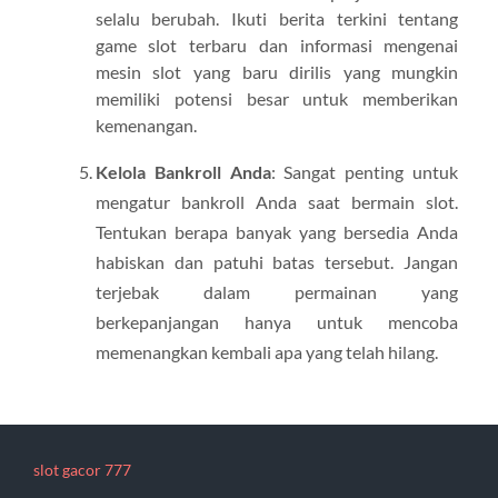
selalu berubah. Ikuti berita terkini tentang
game slot terbaru dan informasi mengenai
mesin slot yang baru dirilis yang mungkin
memiliki potensi besar untuk memberikan
kemenangan.
Kelola Bankroll Anda
: Sangat penting untuk
mengatur bankroll Anda saat bermain slot.
Tentukan berapa banyak yang bersedia Anda
habiskan dan patuhi batas tersebut. Jangan
terjebak dalam permainan yang
berkepanjangan hanya untuk mencoba
memenangkan kembali apa yang telah hilang.
slot gacor 777