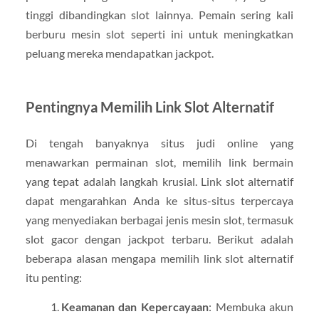
tinggi dibandingkan slot lainnya. Pemain sering kali
berburu mesin slot seperti ini untuk meningkatkan
peluang mereka mendapatkan jackpot.
Pentingnya Memilih Link Slot Alternatif
Di tengah banyaknya situs judi online yang
menawarkan permainan slot, memilih link bermain
yang tepat adalah langkah krusial. Link slot alternatif
dapat mengarahkan Anda ke situs-situs terpercaya
yang menyediakan berbagai jenis mesin slot, termasuk
slot gacor dengan jackpot terbaru. Berikut adalah
beberapa alasan mengapa memilih link slot alternatif
itu penting:
Keamanan dan Kepercayaan
: Membuka akun