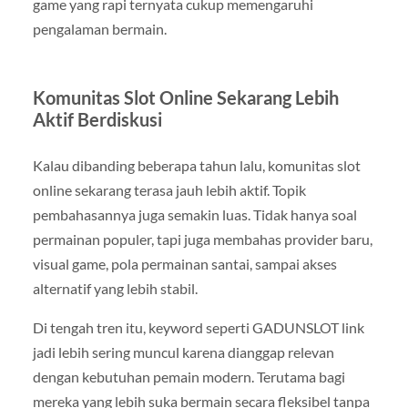
game yang rapi ternyata cukup memengaruhi
pengalaman bermain.
Komunitas Slot Online Sekarang Lebih
Aktif Berdiskusi
Kalau dibanding beberapa tahun lalu, komunitas slot
online sekarang terasa jauh lebih aktif. Topik
pembahasannya juga semakin luas. Tidak hanya soal
permainan populer, tapi juga membahas provider baru,
visual game, pola permainan santai, sampai akses
alternatif yang lebih stabil.
Di tengah tren itu, keyword seperti GADUNSLOT link
jadi lebih sering muncul karena dianggap relevan
dengan kebutuhan pemain modern. Terutama bagi
mereka yang lebih suka bermain secara fleksibel tanpa