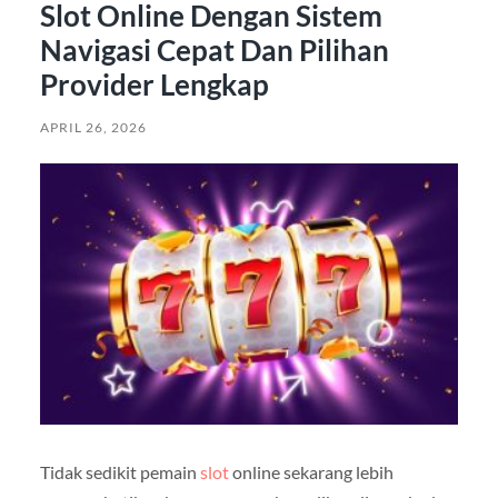
Slot Online Dengan Sistem
Navigasi Cepat Dan Pilihan
Provider Lengkap
APRIL 26, 2026
Tidak sedikit pemain
slot
online sekarang lebih