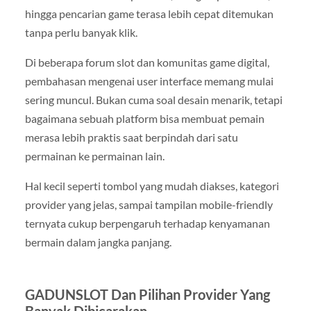
hingga pencarian game terasa lebih cepat ditemukan
tanpa perlu banyak klik.
Di beberapa forum slot dan komunitas game digital,
pembahasan mengenai user interface memang mulai
sering muncul. Bukan cuma soal desain menarik, tetapi
bagaimana sebuah platform bisa membuat pemain
merasa lebih praktis saat berpindah dari satu
permainan ke permainan lain.
Hal kecil seperti tombol yang mudah diakses, kategori
provider yang jelas, sampai tampilan mobile-friendly
ternyata cukup berpengaruh terhadap kenyamanan
bermain dalam jangka panjang.
GADUNSLOT Dan Pilihan Provider Yang
Banyak Dibicarakan