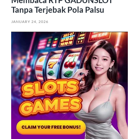
Tanpa Terjebak Pola Palsu
JANUARY 24, 2026