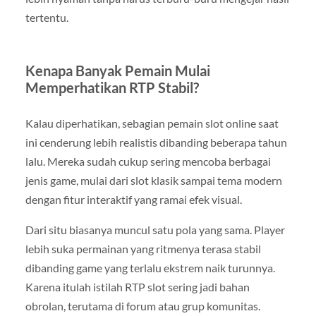
tertentu.
Kenapa Banyak Pemain Mulai
Memperhatikan RTP Stabil?
Kalau diperhatikan, sebagian pemain slot online saat
ini cenderung lebih realistis dibanding beberapa tahun
lalu. Mereka sudah cukup sering mencoba berbagai
jenis game, mulai dari slot klasik sampai tema modern
dengan fitur interaktif yang ramai efek visual.
Dari situ biasanya muncul satu pola yang sama. Player
lebih suka permainan yang ritmenya terasa stabil
dibanding game yang terlalu ekstrem naik turunnya.
Karena itulah istilah RTP slot sering jadi bahan
obrolan, terutama di forum atau grup komunitas.