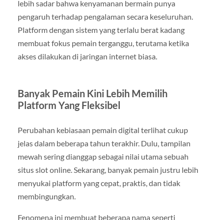
lebih sadar bahwa kenyamanan bermain punya
pengaruh terhadap pengalaman secara keseluruhan.
Platform dengan sistem yang terlalu berat kadang
membuat fokus pemain terganggu, terutama ketika
akses dilakukan di jaringan internet biasa.
Banyak Pemain Kini Lebih Memilih
Platform Yang Fleksibel
Perubahan kebiasaan pemain digital terlihat cukup
jelas dalam beberapa tahun terakhir. Dulu, tampilan
mewah sering dianggap sebagai nilai utama sebuah
situs slot online. Sekarang, banyak pemain justru lebih
menyukai platform yang cepat, praktis, dan tidak
membingungkan.
Fenomena ini membuat beberapa nama seperti