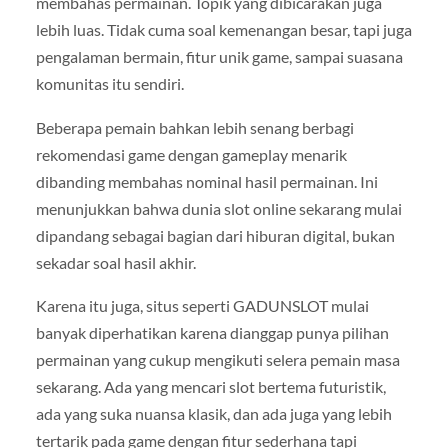
membahas permainan. Topik yang dibicarakan juga
lebih luas. Tidak cuma soal kemenangan besar, tapi juga
pengalaman bermain, fitur unik game, sampai suasana
komunitas itu sendiri.
Beberapa pemain bahkan lebih senang berbagi
rekomendasi game dengan gameplay menarik
dibanding membahas nominal hasil permainan. Ini
menunjukkan bahwa dunia slot online sekarang mulai
dipandang sebagai bagian dari hiburan digital, bukan
sekadar soal hasil akhir.
Karena itu juga, situs seperti GADUNSLOT mulai
banyak diperhatikan karena dianggap punya pilihan
permainan yang cukup mengikuti selera pemain masa
sekarang. Ada yang mencari slot bertema futuristik,
ada yang suka nuansa klasik, dan ada juga yang lebih
tertarik pada game dengan fitur sederhana tapi