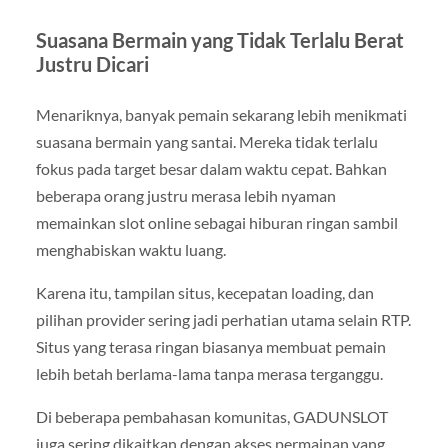
Suasana Bermain yang Tidak Terlalu Berat
Justru Dicari
Menariknya, banyak pemain sekarang lebih menikmati
suasana bermain yang santai. Mereka tidak terlalu
fokus pada target besar dalam waktu cepat. Bahkan
beberapa orang justru merasa lebih nyaman
memainkan slot online sebagai hiburan ringan sambil
menghabiskan waktu luang.
Karena itu, tampilan situs, kecepatan loading, dan
pilihan provider sering jadi perhatian utama selain RTP.
Situs yang terasa ringan biasanya membuat pemain
lebih betah berlama-lama tanpa merasa terganggu.
Di beberapa pembahasan komunitas, GADUNSLOT
juga sering dikaitkan dengan akses permainan yang