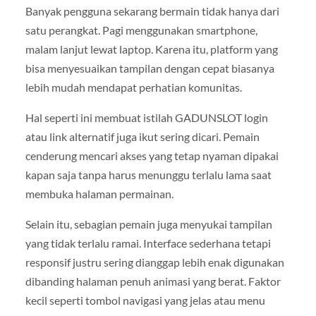
Banyak pengguna sekarang bermain tidak hanya dari
satu perangkat. Pagi menggunakan smartphone,
malam lanjut lewat laptop. Karena itu, platform yang
bisa menyesuaikan tampilan dengan cepat biasanya
lebih mudah mendapat perhatian komunitas.
Hal seperti ini membuat istilah GADUNSLOT login
atau link alternatif juga ikut sering dicari. Pemain
cenderung mencari akses yang tetap nyaman dipakai
kapan saja tanpa harus menunggu terlalu lama saat
membuka halaman permainan.
Selain itu, sebagian pemain juga menyukai tampilan
yang tidak terlalu ramai. Interface sederhana tetapi
responsif justru sering dianggap lebih enak digunakan
dibanding halaman penuh animasi yang berat. Faktor
kecil seperti tombol navigasi yang jelas atau menu