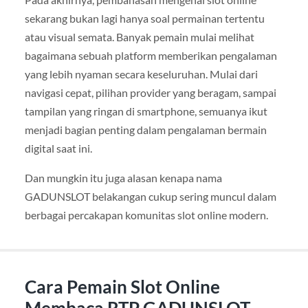
sekarang bukan lagi hanya soal permainan tertentu
atau visual semata. Banyak pemain mulai melihat
bagaimana sebuah platform memberikan pengalaman
yang lebih nyaman secara keseluruhan. Mulai dari
navigasi cepat, pilihan provider yang beragam, sampai
tampilan yang ringan di smartphone, semuanya ikut
menjadi bagian penting dalam pengalaman bermain
digital saat ini.
Dan mungkin itu juga alasan kenapa nama
GADUNSLOT belakangan cukup sering muncul dalam
berbagai percakapan komunitas slot online modern.
Cara Pemain Slot Online
Membaca RTP GADUNSLOT