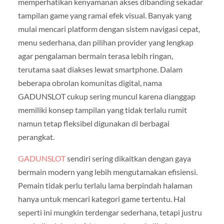
memperhatikan kenyamanan akses dibanding sekadar
tampilan game yang ramai efek visual. Banyak yang
mulai mencari platform dengan sistem navigasi cepat,
menu sederhana, dan pilihan provider yang lengkap
agar pengalaman bermain terasa lebih ringan,
terutama saat diakses lewat smartphone. Dalam
beberapa obrolan komunitas digital, nama
GADUNSLOT cukup sering muncul karena dianggap
memiliki konsep tampilan yang tidak terlalu rumit
namun tetap fleksibel digunakan di berbagai
perangkat.
GADUNSLOT
sendiri sering dikaitkan dengan gaya
bermain modern yang lebih mengutamakan efisiensi.
Pemain tidak perlu terlalu lama berpindah halaman
hanya untuk mencari kategori game tertentu. Hal
seperti ini mungkin terdengar sederhana, tetapi justru