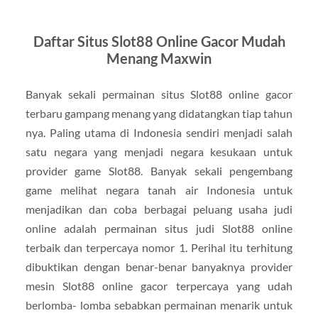
Daftar Situs Slot88 Online Gacor Mudah
Menang Maxwin
Banyak sekali permainan situs Slot88 online gacor
terbaru gampang menang yang didatangkan tiap tahun
nya. Paling utama di Indonesia sendiri menjadi salah
satu negara yang menjadi negara kesukaan untuk
provider game Slot88. Banyak sekali pengembang
game melihat negara tanah air Indonesia untuk
menjadikan dan coba berbagai peluang usaha judi
online adalah permainan situs judi Slot88 online
terbaik dan terpercaya nomor 1. Perihal itu terhitung
dibuktikan dengan benar-benar banyaknya provider
mesin Slot88 online gacor terpercaya yang udah
berlomba- lomba sebabkan permainan menarik untuk