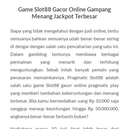
Game Slot88 Gacor Online Gampang
Menang Jackpot Terbesar
Siapa yang tidak mengetahui dengan judi online, tentu
semuanya bahkan semuanya udah benar-benar sering
di dengar dengan salah satu pencaharian yang satu ini.
Dalam gambling tentunya membawa berbagai
permainan yang menarik dan terhitung
menguntungkan. Sebab inilah banyak pemain yang
penasaran memainkannya. Pragmatic Slot88 adalah
salah satu game Slot88 gacor online pragmatic play
yang memberi tambahan keberuntungan dan menang
terbesar. Bila kamu bermodalkan uang Rp 10.000 saja
sanggup meraup keuntungan hingga Rp 50.000.000,
angkanya benar-benar fantastis bukan?
Hadiahnya punya 10 kali lipat lebih besar dari