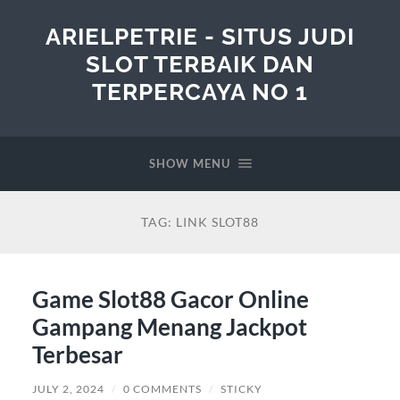
ARIELPETRIE - SITUS JUDI
SLOT TERBAIK DAN
TERPERCAYA NO 1
SHOW MENU
TAG:
LINK SLOT88
Game Slot88 Gacor Online
Gampang Menang Jackpot
Terbesar
JULY 2, 2024
/
0 COMMENTS
/
STICKY