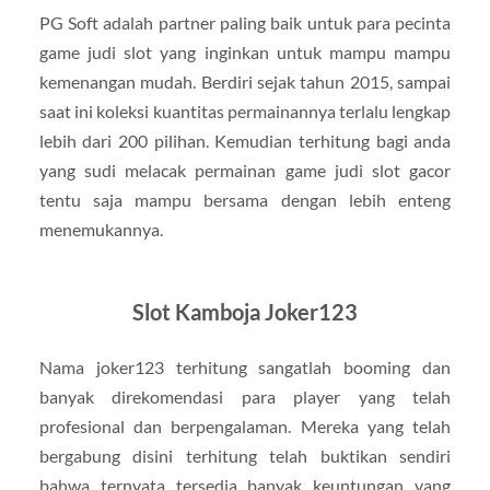
PG Soft adalah partner paling baik untuk para pecinta
game judi slot yang inginkan untuk mampu mampu
kemenangan mudah. Berdiri sejak tahun 2015, sampai
saat ini koleksi kuantitas permainannya terlalu lengkap
lebih dari 200 pilihan. Kemudian terhitung bagi anda
yang sudi melacak permainan game judi slot gacor
tentu saja mampu bersama dengan lebih enteng
menemukannya.
Slot Kamboja Joker123
Nama joker123 terhitung sangatlah booming dan
banyak direkomendasi para player yang telah
profesional dan berpengalaman. Mereka yang telah
bergabung disini terhitung telah buktikan sendiri
bahwa ternyata tersedia banyak keuntungan yang