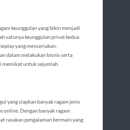
gam keunggulan yang bikin menjadi
lah satunya keunggulan privat kedua
ameplay yang menceriakan.
n dalam melakukan bisnis serta
i memikat untuk sejumlah
ul yang siapkan banyak ragam jenis
e online. Dengan banyak ragam
pat rasakan pengalaman bermain yang