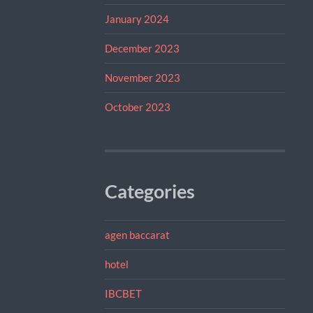
January 2024
December 2023
November 2023
October 2023
Categories
agen baccarat
hotel
IBCBET