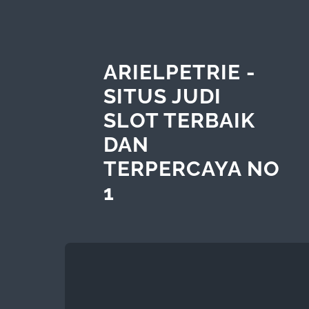
ARIELPETRIE -
SITUS JUDI
SLOT TERBAIK
DAN
TERPERCAYA NO
1