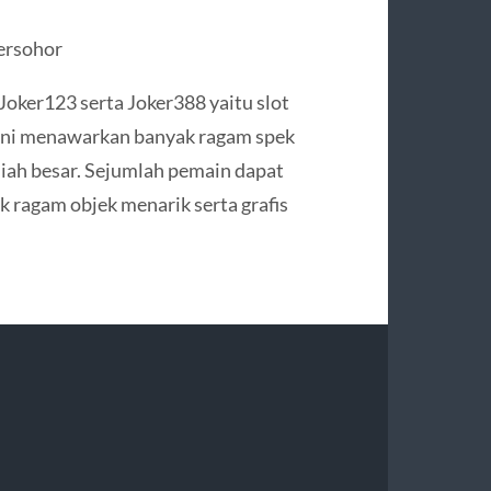
Tersohor
Joker123 serta Joker388 yaitu slot
 ini menawarkan banyak ragam spek
ah besar. Sejumlah pemain dapat
 ragam objek menarik serta grafis