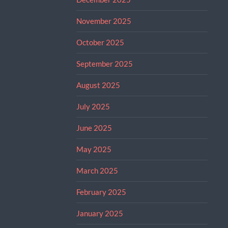
November 2025
October 2025
September 2025
August 2025
July 2025
June 2025
May 2025
March 2025
February 2025
January 2025