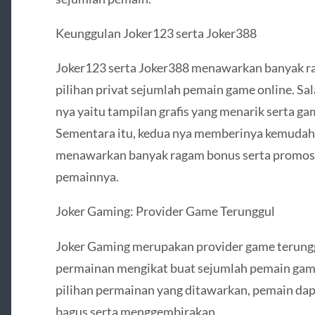
Keunggulan Joker123 serta Joker388
Joker123 serta Joker388 menawarkan banyak ra
pilihan privat sejumlah pemain game online. Sa
nya yaitu tampilan grafis yang menarik serta g
Sementara itu, kedua nya memberinya kemudaha
menawarkan banyak ragam bonus serta promos
pemainnya.
Joker Gaming: Provider Game Terunggul
Joker Gaming merupakan provider game terungg
permainan mengikat buat sejumlah pemain gam
pilihan permainan yang ditawarkan, pemain da
bagus serta menggembirakan.