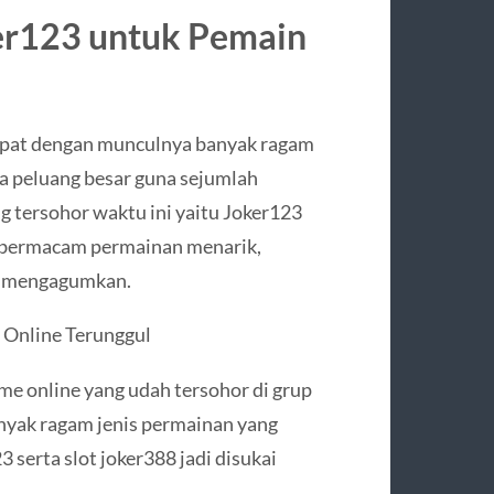
ker123 untuk Pemain
epat dengan munculnya banyak ragam
a peluang besar guna sejumlah
g tersohor waktu ini yaitu Joker123
n bermacam permainan menarik,
ng mengagumkan.
 Online Terunggul
e online yang udah tersohor di grup
nyak ragam jenis permainan yang
 serta slot joker388 jadi disukai