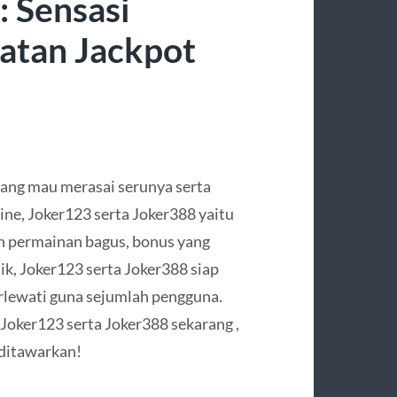
: Sensasi
atan Jackpot
ang mau merasai serunya serta
ne, Joker123 serta Joker388 yaitu
an permainan bagus, bonus yang
k, Joker123 serta Joker388 siap
lewati guna sejumlah pengguna.
 Joker123 serta Joker388 sekarang ,
 ditawarkan!