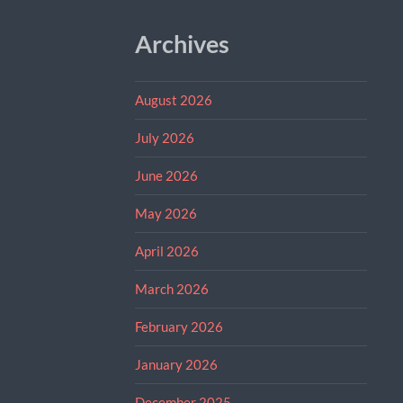
Archives
August 2026
July 2026
June 2026
May 2026
April 2026
March 2026
February 2026
January 2026
December 2025