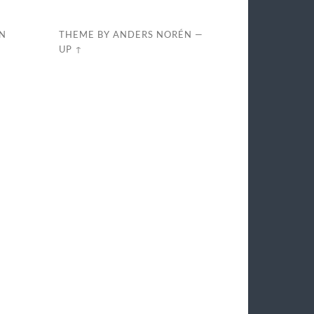
AN
THEME BY
ANDERS NORÉN
—
UP ↑