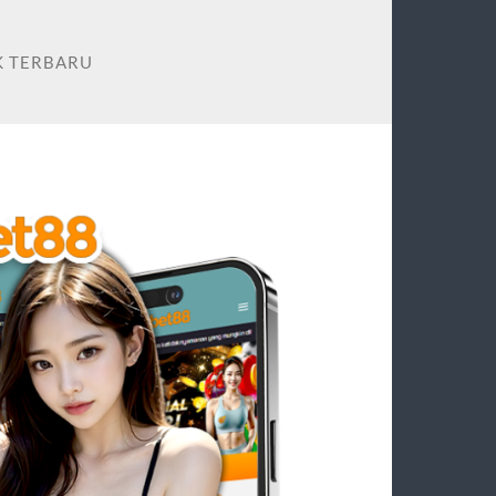
K TERBARU