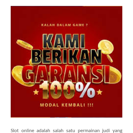
Slot online adalah salah satu permainan judi yang