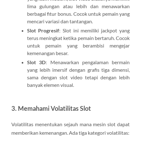
lima gulungan atau lebih dan menawarkan
berbagai fitur bonus. Cocok untuk pemain yang
mencari variasi dan tantangan.
Slot Progresif
: Slot ini memiliki jackpot yang
terus meningkat ketika pemain bertaruh. Cocok
untuk pemain yang berambisi mengejar
kemenangan besar.
Slot 3D
: Menawarkan pengalaman bermain
yang lebih imersif dengan grafis tiga dimensi,
sama dengan slot video tetapi dengan lebih
banyak elemen visual.
3. Memahami Volatilitas Slot
Volatilitas menentukan sejauh mana mesin slot dapat
memberikan kemenangan. Ada tiga kategori volatilitas: