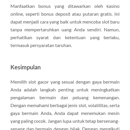
Manfaatkan bonus yang ditawarkan oleh kasino
online, seperti bonus deposit atau putaran gratis. Ini
dapat menjadi cara yang baik untuk mencoba slot baru
tanpa mempertaruhkan uang Anda sendiri. Namun,
perhatikan syarat dan ketentuan yang berlaku,
termasuk persyaratan taruhan.
Kesimpulan
Memilih slot gacor yang sesuai dengan gaya bermain
Anda adalah langkah penting untuk meningkatkan
pengalaman bermain dan peluang kemenangan.
Dengan memahami berbagai jenis slot, volatilitas, serta
gaya bermain Anda, Anda dapat menemukan mesin
yang paling cocok. Jangan lupa untuk tetap bersenang-
senang dan bermain dengan bijak. Dengan mengikuti