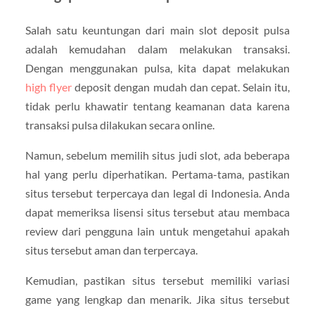
Salah satu keuntungan dari main slot deposit pulsa
adalah kemudahan dalam melakukan transaksi.
Dengan menggunakan pulsa, kita dapat melakukan
high flyer
deposit dengan mudah dan cepat. Selain itu,
tidak perlu khawatir tentang keamanan data karena
transaksi pulsa dilakukan secara online.
Namun, sebelum memilih situs judi slot, ada beberapa
hal yang perlu diperhatikan. Pertama-tama, pastikan
situs tersebut terpercaya dan legal di Indonesia. Anda
dapat memeriksa lisensi situs tersebut atau membaca
review dari pengguna lain untuk mengetahui apakah
situs tersebut aman dan terpercaya.
Kemudian, pastikan situs tersebut memiliki variasi
game yang lengkap dan menarik. Jika situs tersebut