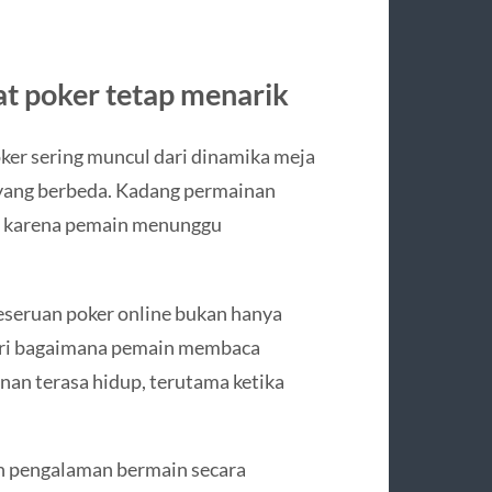
 poker tetap menarik
er sering muncul dari dinamika meja
 yang berbeda. Kadang permainan
ang karena pemain menunggu
eruan poker online bukan hanya
 dari bagaimana pemain membaca
nan terasa hidup, terutama ketika
n pengalaman bermain secara