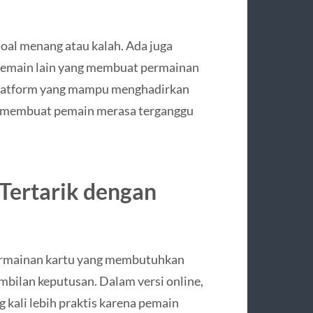
oal menang atau kalah. Ada juga
n pemain lain yang membuat permainan
h platform yang mampu menghadirkan
ak membuat pemain merasa terganggu
ertarik dengan
permainan kartu yang membutuhkan
ambilan keputusan. Dalam versi online,
 kali lebih praktis karena pemain