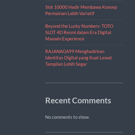
Slot 10000 Hadir Membawa Konsep
Permainan Lebih Variatif
Beyond the Lucky Numbers: TOTO
SLOT 4D Resmi dalam Era Digital
Maxwin Experience
RAJANAGA99 Menghadirkan
Identitas Digital yang Kuat Lewat
Tampilan Lebih Segar
Recent Comments
No comments to show.