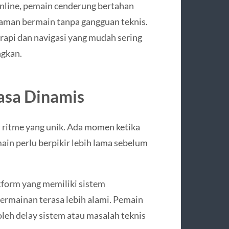
line, pemain cenderung bertahan
laman bermain tanpa gangguan teknis.
 rapi dan navigasi yang mudah sering
ngkan.
asa Dinamis
 ritme yang unik. Ada momen ketika
ain perlu berpikir lebih lama sebelum
atform yang memiliki sistem
ermainan terasa lebih alami. Pemain
oleh delay sistem atau masalah teknis