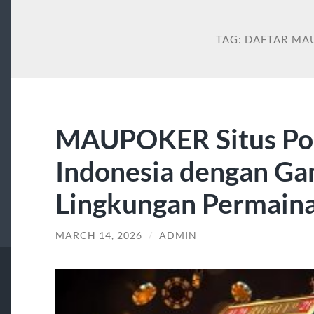
TAG:
DAFTAR MA
MAUPOKER Situs Pok
Indonesia dengan Ga
Lingkungan Permain
MARCH 14, 2026
/
ADMIN