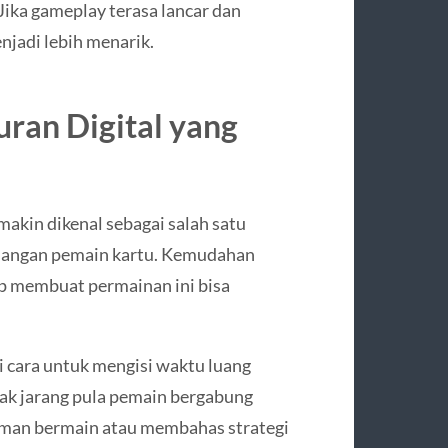
Jika gameplay terasa lancar dan
njadi lebih menarik.
uran Digital yang
makin dikenal sebagai salah satu
kalangan pemain kartu. Kemudahan
p membuat permainan ini bisa
i cara untuk mengisi waktu luang
dak jarang pula pemain bergabung
aman bermain atau membahas strategi