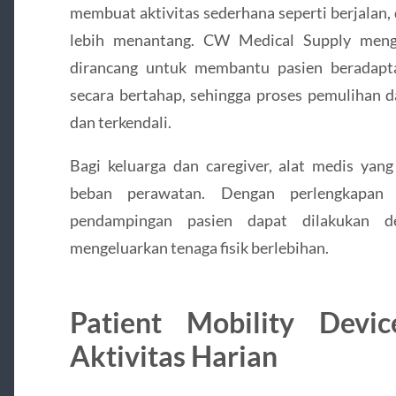
membuat aktivitas sederhana seperti berjalan,
lebih menantang. CW Medical Supply meng
dirancang untuk membantu pasien beradapta
secara bertahap, sehingga proses pemulihan 
dan terkendali.
Bagi keluarga dan caregiver, alat medis ya
beban perawatan. Dengan perlengkapan 
pendampingan pasien dapat dilakukan de
mengeluarkan tenaga fisik berlebihan.
Patient Mobility Devi
Aktivitas Harian