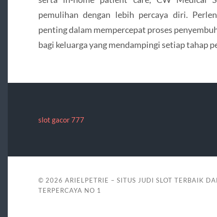
pemulihan dengan lebih percaya diri. Perl
penting dalam mempercepat proses penyembuh
bagi keluarga yang mendampingi setiap tahap p
slot gacor 777
© 2026
ARIELPETRIE – SITUS JUDI SLOT TERBAIK D
TERPERCAYA NO 1