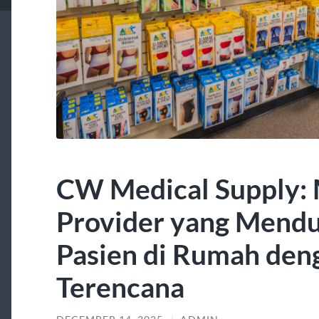
CW Medical Supply: 
Provider yang Mend
Pasien di Rumah den
Terencana