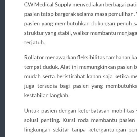
CW Medical Supply menyediakan berbagai
pat
pasien tetap bergerak selama masa pemulihan. 
pasien yang membutuhkan dukungan penuh saa
struktur yang stabil, walker membantu menjag
terjatuh.
Rollator menawarkan fleksibilitas tambahan ka
tempat duduk. Alat ini memungkinkan pasien b
mudah serta beristirahat kapan saja ketika m
juga tersedia bagi pasien yang membutuhk
kestabilan langkah.
Untuk pasien dengan keterbatasan mobilitas y
solusi penting. Kursi roda membantu pasien 
lingkungan sekitar tanpa ketergantungan pen