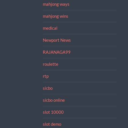
mahjong ways
mahjong wins
medical
Newport News
RAJANAGA99
roulette
rtp
sicbo
sicbo online
slot 10000
slot demo