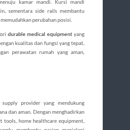
 menuju kamar mandi. Kursi mandi
in, sementara side rails membantu
an memudahkan perubahan posisi.
gori
durable medical equipment
yang
ngan kualitas dan fungsi yang tepat,
ungan perawatan rumah yang aman,
 supply provider yang mendukung
ncana dan aman. Dengan menghadirkan
ort tools, home healthcare equipment,
Supply membantu pasien menjalani