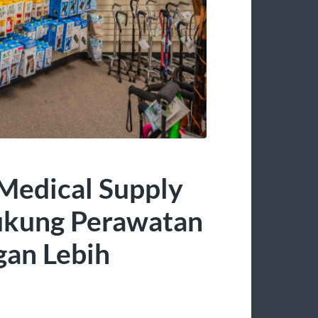
Medical Supply
ukung Perawatan
gan Lebih