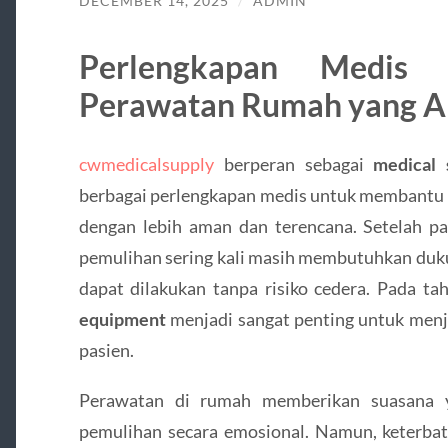
DECEMBER 14, 2025
/
ADMIN
Perlengkapan Medis 
Perawatan Rumah yang 
cwmedicalsupply
berperan sebagai
medical 
berbagai perlengkapan medis untuk membantu 
dengan lebih aman dan terencana. Setelah pas
pemulihan sering kali masih membutuhkan dukun
dapat dilakukan tanpa risiko cedera. Pada ta
equipment
menjadi sangat penting untuk menj
pasien.
Perawatan di rumah memberikan suasana 
pemulihan secara emosional. Namun, keterbata