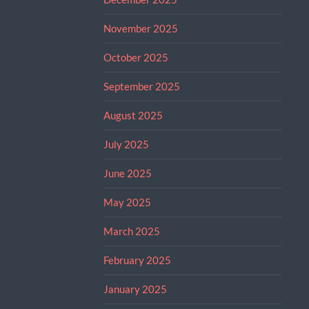
November 2025
October 2025
September 2025
August 2025
July 2025
June 2025
May 2025
March 2025
February 2025
January 2025