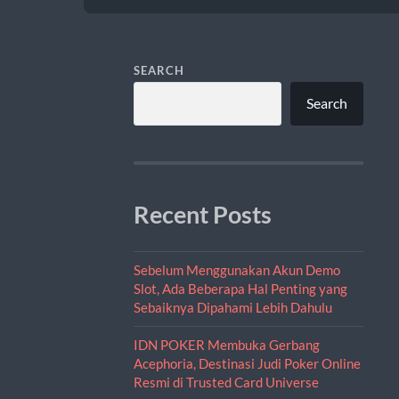
SEARCH
Search
Recent Posts
Sebelum Menggunakan Akun Demo
Slot, Ada Beberapa Hal Penting yang
Sebaiknya Dipahami Lebih Dahulu
IDN POKER Membuka Gerbang
Acephoria, Destinasi Judi Poker Online
Resmi di Trusted Card Universe