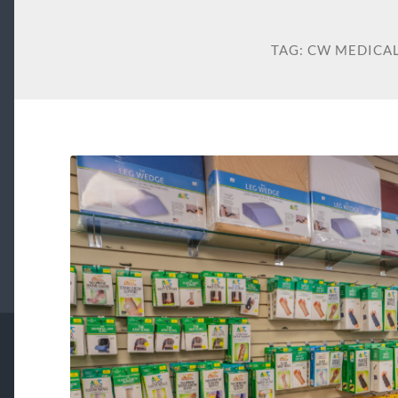
TAG:
CW MEDICAL