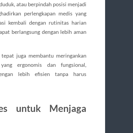
 duduk, atau berpindah posisi menjadi
hadirkan perlengkapan medis yang
si kembali dengan rutinitas harian
dapat berlangsung dengan lebih aman
ng tepat juga membantu meringankan
yang ergonomis dan fungsional,
ngan lebih efisien tanpa harus
ces untuk Menjaga