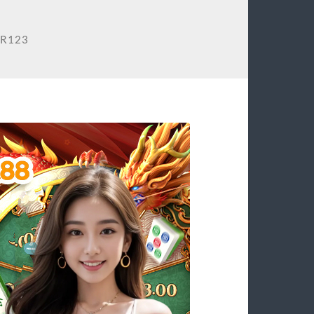
ER123