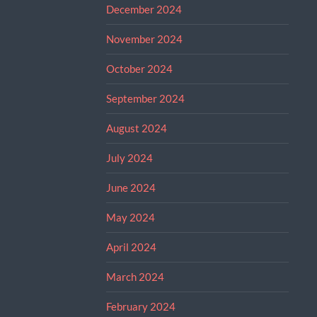
December 2024
November 2024
October 2024
September 2024
August 2024
July 2024
June 2024
May 2024
April 2024
March 2024
February 2024