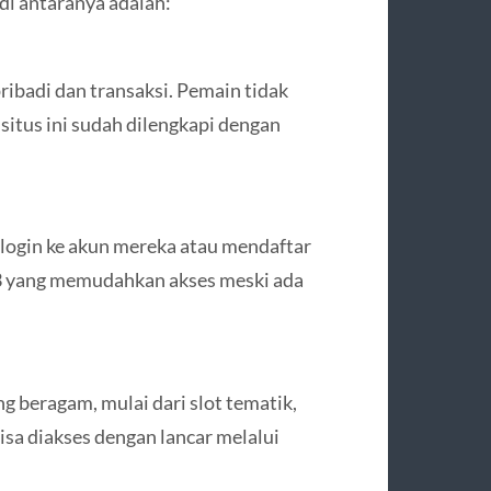
di antaranya adalah:
ibadi dan transaksi. Pemain tidak
situs ini sudah dilengkapi dengan
login ke akun mereka atau mendaftar
r123 yang memudahkan akses meski ada
g beragam, mulai dari slot tematik,
isa diakses dengan lancar melalui