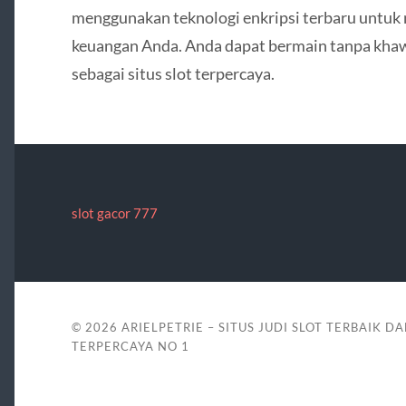
menggunakan teknologi enkripsi terbaru untuk m
keuangan Anda. Anda dapat bermain tanpa khawa
sebagai situs slot terpercaya.
slot gacor 777
© 2026
ARIELPETRIE – SITUS JUDI SLOT TERBAIK D
TERPERCAYA NO 1