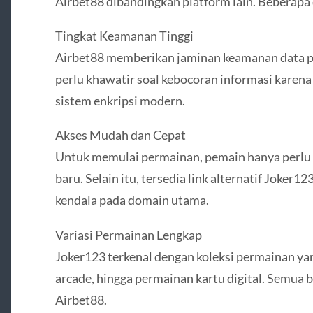
Airbet88 dibandingkan platform lain. Beberapa 
Tingkat Keamanan Tinggi
Airbet88 memberikan jaminan keamanan data pr
perlu khawatir soal kebocoran informasi karena 
sistem enkripsi modern.
Akses Mudah dan Cepat
Untuk memulai permainan, pemain hanya perlu 
baru. Selain itu, tersedia link alternatif Joke
kendala pada domain utama.
Variasi Permainan Lengkap
Joker123 terkenal dengan koleksi permainan yan
arcade, hingga permainan kartu digital. Semua b
Airbet88.