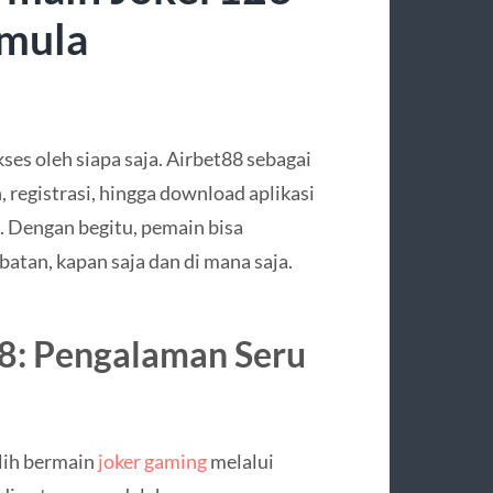
emula
es oleh siapa saja. Airbet88 sebagai
, registrasi, hingga download aplikasi
 Dengan begitu, pemain bisa
tan, kapan saja dan di mana saja.
88: Pengalaman Seru
lih bermain
joker gaming
melalui