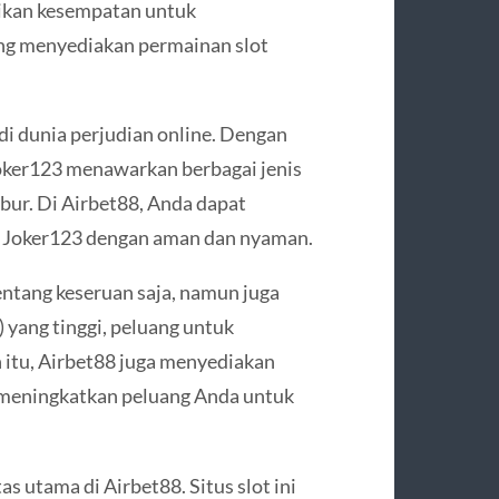
ikan kesempatan untuk
ang menyediakan permainan slot
di dunia perjudian online. Dengan
Joker123 menawarkan berbagai jenis
bur. Di Airbet88, Anda dapat
i Joker123 dengan aman dan nyaman.
entang keseruan saja, namun juga
yang tinggi, peluang untuk
 itu, Airbet88 juga menyediakan
 meningkatkan peluang Anda untuk
 utama di Airbet88. Situs slot ini