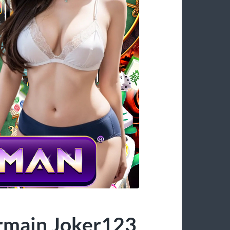
rmain Joker123