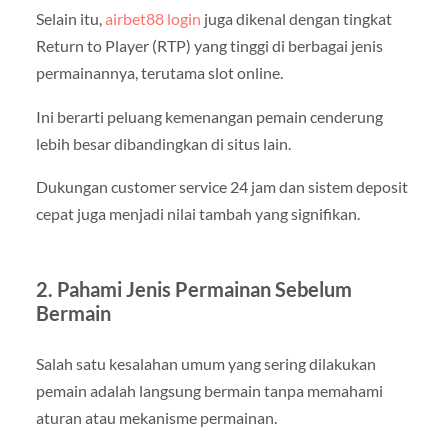
Selain itu,
airbet88 login
juga dikenal dengan tingkat
Return to Player (RTP) yang tinggi di berbagai jenis
permainannya, terutama slot online.
Ini berarti peluang kemenangan pemain cenderung
lebih besar dibandingkan di situs lain.
Dukungan customer service 24 jam dan sistem deposit
cepat juga menjadi nilai tambah yang signifikan.
2. Pahami Jenis Permainan Sebelum
Bermain
Salah satu kesalahan umum yang sering dilakukan
pemain adalah langsung bermain tanpa memahami
aturan atau mekanisme permainan.