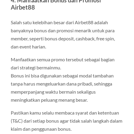
4. Manfaatkan Bonus dan Promosi
Airbet88
Salah satu kelebihan besar dari Airbet88 adalah
banyaknya bonus dan promosi menarik untuk para
member, seperti bonus deposit, cashback, free spin,
dan event harian.
Manfaatkan semua promo tersebut sebagai bagian
dari strategi bermainmu.
Bonus ini bisa digunakan sebagai modal tambahan
tanpa harus mengeluarkan dana pribadi, sehingga
memperpanjang waktu bermain sekaligus
meningkatkan peluang menang besar.
Pastikan kamu selalu membaca syarat dan ketentuan
(T&C) dari setiap bonus agar tidak salah langkah dalam
klaim dan penggunaan bonus.