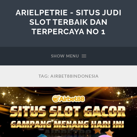
ARIELPETRIE - SITUS JUDI
SLOT TERBAIK DAN
TERPERCAYA NO 1
SHOW MENU
TAG:
AIRBET88INDONESIA